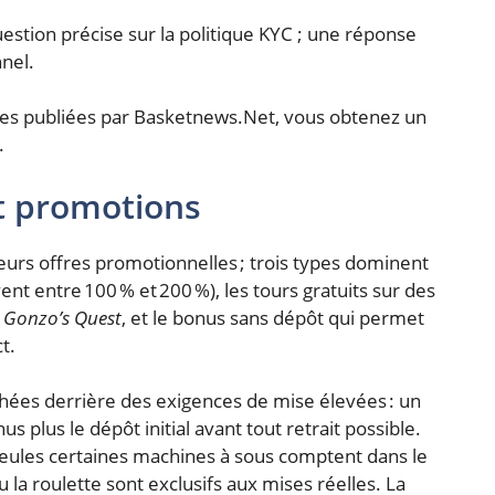
uestion précise sur la politique KYC ; une réponse
nnel.
vues publiées par Basketnews.Net, vous obtenez un
.
t promotions
leurs offres promotionnelles ; trois types dominent
nt entre 100 % et 200 %), les tours gratuits sur des
u
Gonzo’s Quest
, et le bonus sans dépôt qui permet
t.
hées derrière des exigences de mise élevées : un
s plus le dépôt initial avant tout retrait possible.
 seules certaines machines à sous comptent dans le
u la roulette sont exclusifs aux mises réelles. La