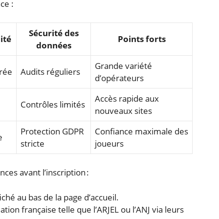
ce :
Sécurité des
lité
Points forts
données
Grande variété
rée
Audits réguliers
d’opérateurs
Accès rapide aux
Contrôles limités
nouveaux sites
Protection GDPR
Confiance maximale des
e
stricte
joueurs
ces avant l’inscription :
fiché au bas de la page d’accueil.
tion française telle que l’ARJEL ou l’ANJ via leurs