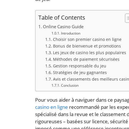
Table of Contents
Online Casino Guide
Introduction
Choisir son premier casino en ligne
Bonus de bienvenue et promotions
Les jeux de casino les plus populaires
Méthodes de paiement sécurisées
Gestion responsable du jeu
Stratégies de jeu gagnantes
Avis et classements des meilleurs casi
Conclusion
Pour vous aider à naviguer dans ce pays
casino en ligne
recommandé par les expert
spécialisé dans la revue et le classement 
rigoureuses – basées sur licence, sécurité
imposé comme une référence incontourna