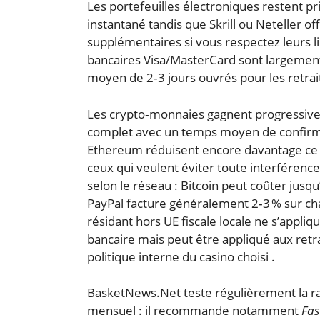
Les portefeuilles électroniques restent pr
instantané tandis que Skrill ou Neteller of
supplémentaires si vous respectez leurs l
bancaires Visa/MasterCard sont largement
moyen de 2‑3 jours ouvrés pour les retrai
Les crypto‑monnaies gagnent progressivem
complet avec un temps moyen de confirma
Ethereum réduisent encore davantage ce dé
ceux qui veulent éviter toute interférence 
selon le réseau : Bitcoin peut coûter jusqu
PayPal facture généralement 2‑3 % sur cha
résidant hors UE fiscale locale ne s’appliq
bancaire mais peut être appliqué aux retr
politique interne du casino choisi .
BasketNews.Net teste régulièrement la rapi
mensuel : il recommande notamment
Fas