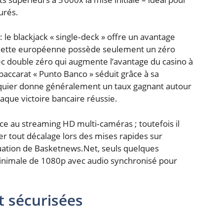
urés.
 le blackjack « single‑deck » offre un avantage
roulette européenne possède seulement un zéro
ec double zéro qui augmente l’avantage du casino à
 baccarat « Punto Banco » séduit grâce à sa
anquier donne généralement un taux gagnant autour
que victoire bancaire réussie.
ce au streaming HD multi‑caméras ; toutefois il
iter tout décalage lors des mises rapides sur
aluation de Basketnews.Net, seuls quelques
minimale de 1080p avec audio synchronisé pour
 sécurisées