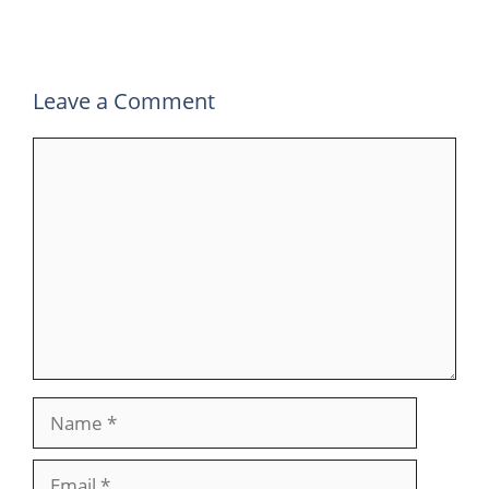
Leave a Comment
Comment
Name
Email