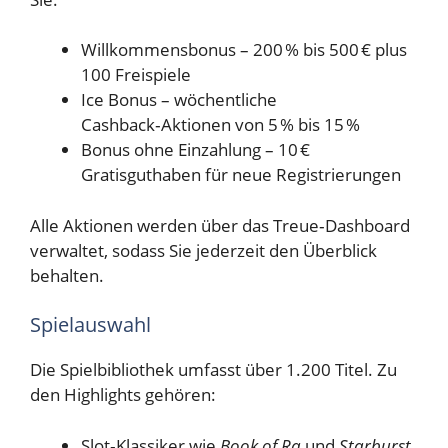
Willkommensbonus – 200 % bis 500 € plus
100 Freispiele
Ice Bonus – wöchentliche
Cashback‑Aktionen von 5 % bis 15 %
Bonus ohne Einzahlung – 10 €
Gratisguthaben für neue Registrierungen
Alle Aktionen werden über das Treue‑Dashboard
verwaltet, sodass Sie jederzeit den Überblick
behalten.
Spielauswahl
Die Spielbibliothek umfasst über 1.200 Titel. Zu
den Highlights gehören:
Slot‑Klassiker wie
Book of Ra
und
Starburst