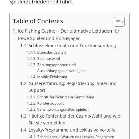
Spielerzufriedenheit führt.
Table of Contents
Ice Fishing Casino – Der ultimative Leitfaden für
treue Spieler und Bonusjäger
Schlüsselmerkmale und Funktionsumfang
Bonuslandschaft
Spielauswahl
Zahlungsoptionen und
Auszahlungsgeschwindigkeit
Mobile Erfahrung
Nutzererfahrung: Registrierung, Spiel und
Support
Schritt‑für‑Schritt zur Anmeldung
Kundensupport
Verantwortungsvolles Spielen
Häufige Fehler bei der Casino‑Wahl und wie
Sie sie vermeiden
Loyalty‑Programme und exklusive Vorteile
Schnellcheck: Warum das Loyalty‑Programm