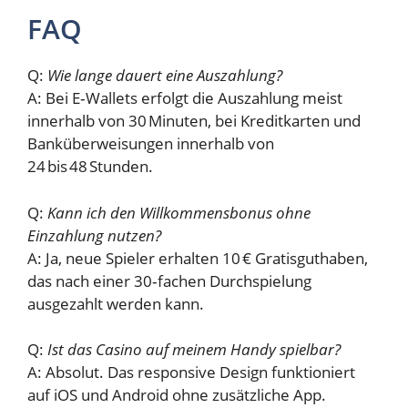
FAQ
Q:
Wie lange dauert eine Auszahlung?
A: Bei E‑Wallets erfolgt die Auszahlung meist
innerhalb von 30 Minuten, bei Kreditkarten und
Banküberweisungen innerhalb von
24 bis 48 Stunden.
Q:
Kann ich den Willkommensbonus ohne
Einzahlung nutzen?
A: Ja, neue Spieler erhalten 10 € Gratisguthaben,
das nach einer 30‑fachen Durchspielung
ausgezahlt werden kann.
Q:
Ist das Casino auf meinem Handy spielbar?
A: Absolut. Das responsive Design funktioniert
auf iOS und Android ohne zusätzliche App.