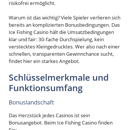
risikofrei ermöglicht.
Warum ist das wichtig? Viele Spieler verlieren sich
bereits an komplizierten Bonusbedingungen. Das
Ice Fishing Casino hält die Umsatzbedingungen
klar und fair: 30‑fache Durchspielung, kein
verstecktes Kleingedrucktes. Wer also nach einer
schnellen, transparenten Gewinnchance sucht,
findet hier ein starkes Angebot.
Schlüsselmerkmale und
Funktionsumfang
Bonuslandschaft
Das Herzstück jedes Casinos ist sein
Bonusangebot. Beim Ice Fishing Casino finden
Sie: