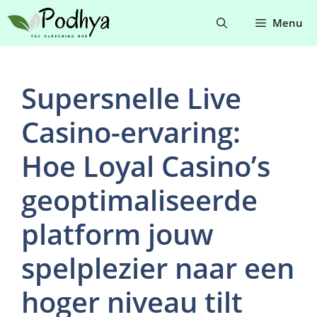
Skip
Menu
to
content
Supersnelle Live
Casino-ervaring:
Hoe Loyal Casino’s
geoptimaliseerde
platform jouw
spelplezier naar een
hoger niveau tilt