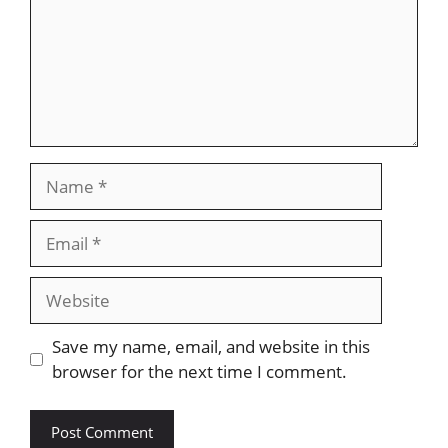
Name
Email
Website
Save my name, email, and website in this
browser for the next time I comment.