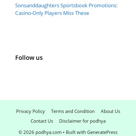
Sonsanddaughters Sportsbook Promotions:
Casino-Only Players Miss These
Follow us
Privacy Policy
Terms and Condition
About Us
Contact Us
Disclaimer for podhya
© 2026 podhya.com
• Built with
GeneratePress