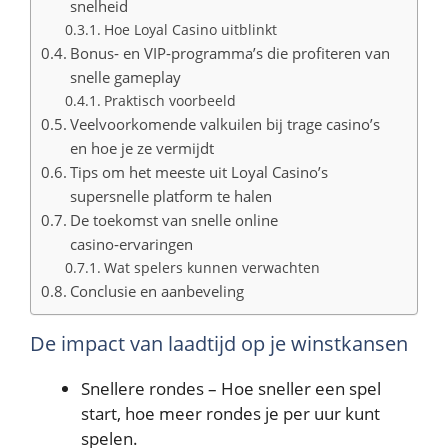
snelheid
Hoe Loyal Casino uitblinkt
Bonus‑ en VIP‑programma’s die profiteren van
snelle gameplay
Praktisch voorbeeld
Veelvoorkomende valkuilen bij trage casino’s
en hoe je ze vermijdt
Tips om het meeste uit Loyal Casino’s
supersnelle platform te halen
De toekomst van snelle online
casino‑ervaringen
Wat spelers kunnen verwachten
Conclusie en aanbeveling
De impact van laadtijd op je winstkansen
Snellere rondes – Hoe sneller een spel
start, hoe meer rondes je per uur kunt
spelen.