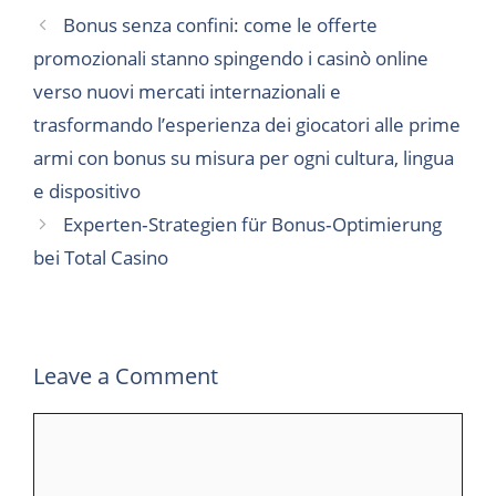
Bonus senza confini: come le offerte
promozionali stanno spingendo i casinò online
verso nuovi mercati internazionali e
trasformando l’esperienza dei giocatori alle prime
armi con bonus su misura per ogni cultura, lingua
e dispositivo
Experten‑Strategien für Bonus‑Optimierung
bei Total Casino
Leave a Comment
Comment