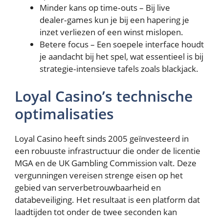
Minder kans op time‑outs – Bij live
dealer‑games kun je bij een hapering je
inzet verliezen of een winst mislopen.
Betere focus – Een soepele interface houdt
je aandacht bij het spel, wat essentieel is bij
strategie‑intensieve tafels zoals blackjack.
Loyal Casino’s technische
optimalisaties
Loyal Casino heeft sinds 2005 geïnvesteerd in
een robuuste infrastructuur die onder de licentie
MGA en de UK Gambling Commission valt. Deze
vergunningen vereisen strenge eisen op het
gebied van serverbetrouwbaarheid en
databeveiliging. Het resultaat is een platform dat
laadtijden tot onder de twee seconden kan