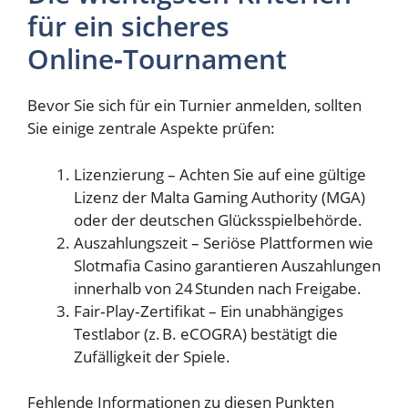
für ein sicheres
Online‑Tournament
Bevor Sie sich für ein Turnier anmelden, sollten
Sie einige zentrale Aspekte prüfen:
Lizenzierung – Achten Sie auf eine gültige
Lizenz der Malta Gaming Authority (MGA)
oder der deutschen Glücksspielbehörde.
Auszahlungszeit – Seriöse Plattformen wie
Slotmafia Casino garantieren Auszahlungen
innerhalb von 24 Stunden nach Freigabe.
Fair‑Play‑Zertifikat – Ein unabhängiges
Testlabor (z. B. eCOGRA) bestätigt die
Zufälligkeit der Spiele.
Fehlende Informationen zu diesen Punkten