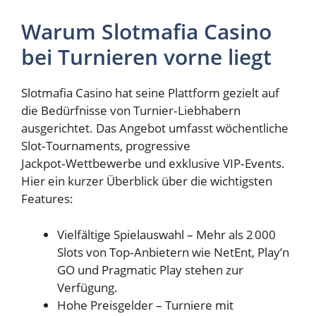
Warum Slotmafia Casino
bei Turnieren vorne liegt
Slotmafia Casino hat seine Plattform gezielt auf
die Bedürfnisse von Turnier‑Liebhabern
ausgerichtet. Das Angebot umfasst wöchentliche
Slot‑Tournaments, progressive
Jackpot‑Wettbewerbe und exklusive VIP‑Events.
Hier ein kurzer Überblick über die wichtigsten
Features:
Vielfältige Spielauswahl – Mehr als 2 000
Slots von Top‑Anbietern wie NetEnt, Play’n
GO und Pragmatic Play stehen zur
Verfügung.
Hohe Preisgelder – Turniere mit