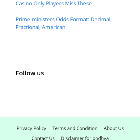
Casino-Only Players Miss These
Prime-ministers Odds Format: Decimal,
Fractional, American
Follow us
Privacy Policy
Terms and Condition
About Us
Contact Us
Disclaimer for podhya