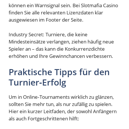
können ein Warnsignal sein. Bei Slotmafia Casino
finden Sie alle relevanten Lizenzdaten klar
ausgewiesen im Footer der Seite.
Industry Secret: Turniere, die keine
Mindesteinsätze verlangen, ziehen häufig neue
Spieler an – das kann die Konkurrenzdichte
erhöhen und Ihre Gewinnchancen verbessern.
Praktische Tipps für den
Turnier‑Erfolg
Um in Online‑Tournaments wirklich zu glänzen,
sollten Sie mehr tun, als nur zufällig zu spielen.
Hier ein kurzer Leitfaden, der sowohl Anfängern
als auch Fortgeschrittenen hilft: