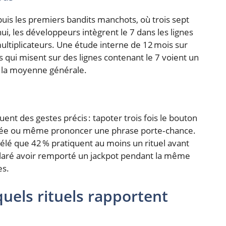
puis les premiers bandits manchots, où trois sept
ui, les développeurs intègrent le 7 dans les lignes
ultiplicateurs. Une étude interne de 12 mois sur
s qui misent sur des lignes contenant le 7 voient un
à la moyenne générale.
ent des gestes précis : tapoter trois fois le bouton
fumée ou même prononcer une phrase porte‑chance.
élé que 42 % pratiquent au moins un rituel avant
éclaré avoir remporté un jackpot pendant la même
es.
quels rituels rapportent