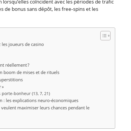
lorsqu’elles coïncident avec les périodes de trafic
es de bonus sans dépôt, les free‑spins et les
z les joueurs de casino
ent réellement ?
 un boom de mises et de rituels
uperstitions
 »
 porte‑bonheur (13, 7, 21)
on : les explications neuro‑économiques
ui veulent maximiser leurs chances pendant le