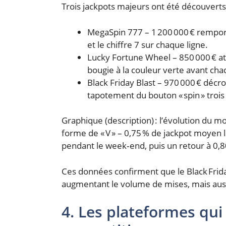
Trois jackpots majeurs ont été découverts 
MegaSpin 777 – 1 200 000 € remporté
et le chiffre 7 sur chaque ligne.
Lucky Fortune Wheel – 850 000 € att
bougie à la couleur verte avant cha
Black Friday Blast – 970 000 € décr
tapotement du bouton « spin » trois
Graphique (description) : l’évolution du
forme de « V » – 0,75 % de jackpot moyen 
pendant le week‑end, puis un retour à 0,8
Ces données confirment que le Black Fri
augmentant le volume de mises, mais aussi 
4. Les plateformes qui 