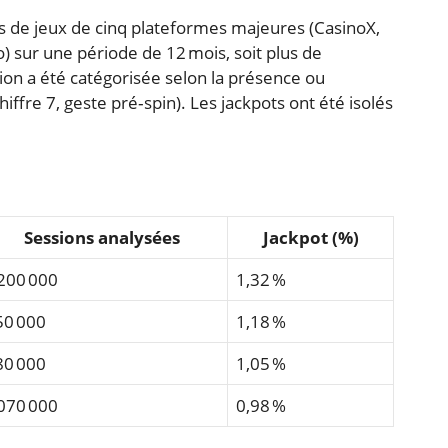
gs de jeux de cinq plateformes majeures (CasinoX,
) sur une période de 12 mois, soit plus de
ion a été catégorisée selon la présence ou
chiffre 7, geste pré‑spin). Les jackpots ont été isolés
Sessions analysées
Jackpot (%)
 200 000
1,32 %
50 000
1,18 %
80 000
1,05 %
 070 000
0,98 %