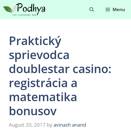
Skip
Menu
to
content
Praktický
sprievodca
doublestar casino:
registrácia a
matematika
bonusov
August 20, 2017
by
avinash anand