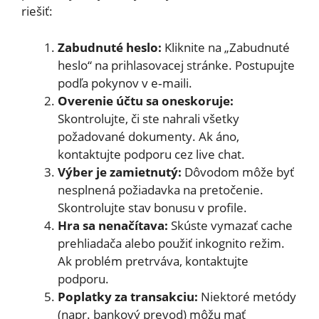
riešiť:
Zabudnuté heslo:
Kliknite na „Zabudnuté
heslo“ na prihlasovacej stránke. Postupujte
podľa pokynov v e‑maili.
Overenie účtu sa oneskoruje:
Skontrolujte, či ste nahrali všetky
požadované dokumenty. Ak áno,
kontaktujte podporu cez live chat.
Výber je zamietnutý:
Dôvodom môže byť
nesplnená požiadavka na pretočenie.
Skontrolujte stav bonusu v profile.
Hra sa nenačítava:
Skúste vymazať cache
prehliadača alebo použiť inkognito režim.
Ak problém pretrváva, kontaktujte
podporu.
Poplatky za transakciu:
Niektoré metódy
(napr. bankový prevod) môžu mať