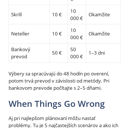
10
Skrill
10 €
Okamžite
000 €
10
Neteller
10 €
Okamžite
000 €
Bankový
50
50 €
1–3 dni
prevod
000 €
Výbery sa spracúvajú do 48 hodín po overení,
potom trvá prevod v závislosti od metódy. Pri
bankovom prevode počítajte s 2–5 dňami.
When Things Go Wrong
Aj pri najlepšom plánovaní môžu nastať
problémy. Tu je 5 najčastejších scenárov a ako ich