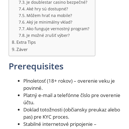
Je doublestar casino bezpečné?
Aké hry sú dostupné?
Môžem hrať na mobile?
Aký je minimálny vklad?
Ako funguje vernostný program?
Je možné zrušiť výber?
Extra Tips
Záver
Prerequisites
Plnoletosť (18+ rokov) – overenie veku je
povinné.
Platný e‑mail a telefónne číslo pre overenie
účtu.
Doklad totožnosti (občiansky preukaz alebo
pas) pre KYC proces.
Stabilné internetové pripojenie –