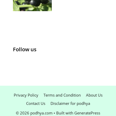
Follow us
Privacy Policy
Terms and Condition
About Us
Contact Us
Disclaimer for podhya
© 2026 podhya.com
• Built with
GeneratePress