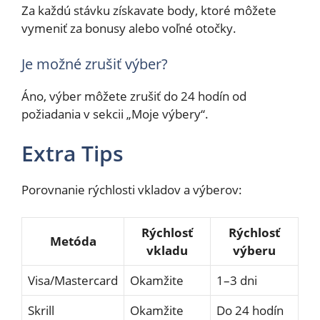
Za každú stávku získavate body, ktoré môžete
vymeniť za bonusy alebo voľné otočky.
Je možné zrušiť výber?
Áno, výber môžete zrušiť do 24 hodín od
požiadania v sekcii „Moje výbery“.
Extra Tips
Porovnanie rýchlosti vkladov a výberov:
Rýchlosť
Rýchlosť
Metóda
vkladu
výberu
Visa/Mastercard
Okamžite
1–3 dni
Skrill
Okamžite
Do 24 hodín