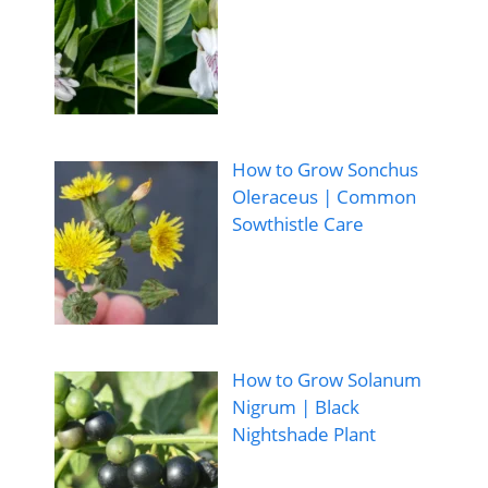
How to Grow Sonchus
Oleraceus | Common
Sowthistle Care
How to Grow Solanum
Nigrum | Black
Nightshade Plant