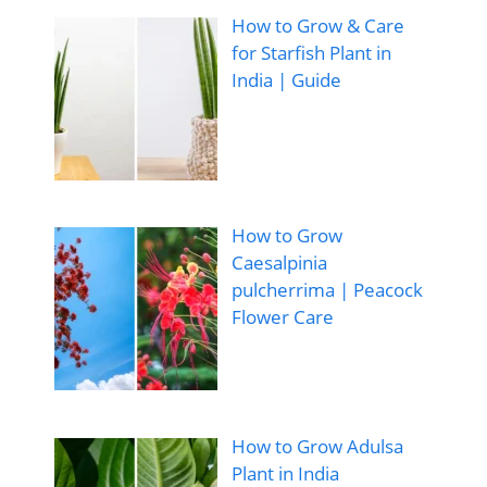
How to Grow & Care
for Starfish Plant in
India | Guide
How to Grow
Caesalpinia
pulcherrima | Peacock
Flower Care
How to Grow Adulsa
Plant in India