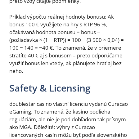
preto vždy čítajte podmienky.
Príklad výpočtu reálnej hodnoty bonusu: Ak
bonus 100 € využijete na hry s RTP 96 %,
očakávaná hodnota bonusu = bonus −
(požiadavka × (1 − RTP)) = 100 − (3 500 × 0,04) =
100 − 140 = −40 €. To znamená, že v priemere
stratíte 40 € aj s bonusom – preto odporúčame
využiť bonus len vtedy, ak plánujete hrať aj bez
neho.
Safety & Licensing
doublestar casino vlastní licenciu vydanú Curacao
eGaming. To znamená, že kasíno podlieha
reguláciám, ale nie je pod dohľadom tak prísnym
ako MGA. Dôležité: výhry z Curacao
licencovaných kasín môžu byť podľa slovenského