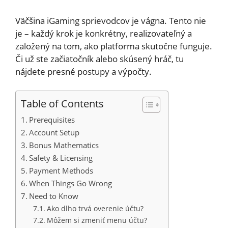
Väčšina iGaming sprievodcov je vágna. Tento nie
je – každý krok je konkrétny, realizovateľný a
založený na tom, ako platforma skutočne funguje.
Či už ste začiatočník alebo skúsený hráč, tu
nájdete presné postupy a výpočty.
Table of Contents
Prerequisites
Account Setup
Bonus Mathematics
Safety & Licensing
Payment Methods
When Things Go Wrong
Need to Know
Ako dlho trvá overenie účtu?
Môžem si zmeniť menu účtu?