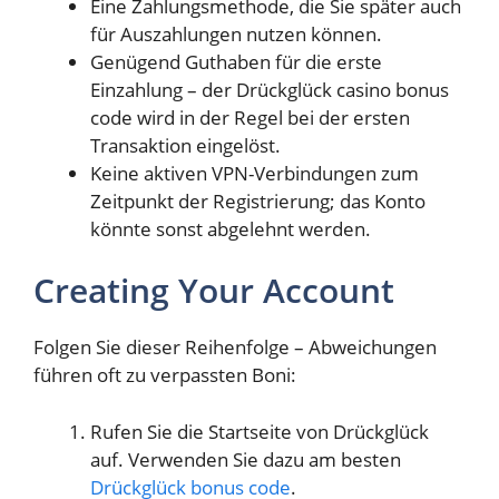
Eine Zahlungsmethode, die Sie später auch
für Auszahlungen nutzen können.
Genügend Guthaben für die erste
Einzahlung – der Drückglück casino bonus
code wird in der Regel bei der ersten
Transaktion eingelöst.
Keine aktiven VPN-Verbindungen zum
Zeitpunkt der Registrierung; das Konto
könnte sonst abgelehnt werden.
Creating Your Account
Folgen Sie dieser Reihenfolge – Abweichungen
führen oft zu verpassten Boni:
Rufen Sie die Startseite von Drückglück
auf. Verwenden Sie dazu am besten
Drückglück bonus code
.