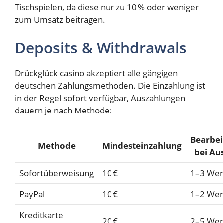
Tischspielen, da diese nur zu 10 % oder weniger
zum Umsatz beitragen.
Deposits & Withdrawals
Drückglück casino akzeptiert alle gängigen
deutschen Zahlungsmethoden. Die Einzahlung ist
in der Regel sofort verfügbar, Auszahlungen
dauern je nach Methode:
Bearbei
Methode
Mindesteinzahlung
bei Au
Sofortüberweisung
10 €
1–3 Wer
PayPal
10 €
1–2 Wer
Kreditkarte
20 €
2–5 Wer