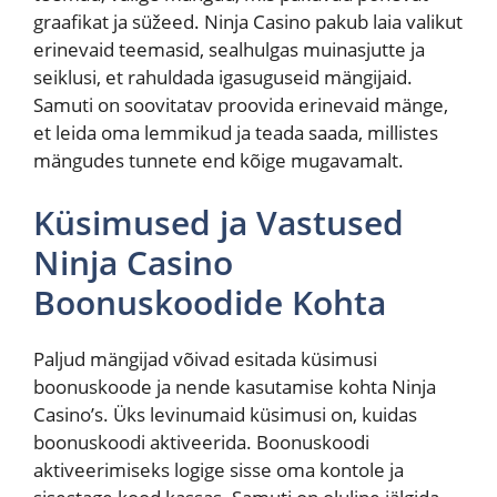
graafikat ja süžeed. Ninja Casino pakub laia valikut
erinevaid teemasid, sealhulgas muinasjutte ja
seiklusi, et rahuldada igasuguseid mängijaid.
Samuti on soovitatav proovida erinevaid mänge,
et leida oma lemmikud ja teada saada, millistes
mängudes tunnete end kõige mugavamalt.
Küsimused ja Vastused
Ninja Casino
Boonuskoodide Kohta
Paljud mängijad võivad esitada küsimusi
boonuskoode ja nende kasutamise kohta Ninja
Casino’s. Üks levinumaid küsimusi on, kuidas
boonuskoodi aktiveerida. Boonuskoodi
aktiveerimiseks logige sisse oma kontole ja