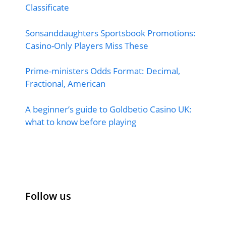
Classificate
Sonsanddaughters Sportsbook Promotions:
Casino-Only Players Miss These
Prime-ministers Odds Format: Decimal,
Fractional, American
A beginner’s guide to Goldbetio Casino UK:
what to know before playing
Follow us