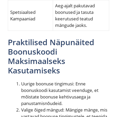
Aeg-ajalt pakutavad
Spetsiaalsed
boonused ja tasuta
Kampaaniad
keerutused teatud
mängude jaoks.
Praktilised Näpunäited
Boonuskoodi
Maksimaalseks
Kasutamiseks
Uurige boonuse tingimusi: Enne
boonuskoodi kasutamist veenduge, et
mõistate boonuse kehtivusaega ja
panustamisnõudeid.
Valige õiged mängud: Mängige mänge, mis
vastavad boonuse tingimustele, et teenida