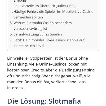
Erlebnis
Vorteile im Überblick (Bullet‑Liste)
Häufige Fehler, die Spieler im Mobile‑Live‑Casino
vermeiden sollten
Warum Slotmafia Casino besonders
vertrauenswürdig ist
Verantwortungsvolles Spielen
Fazit: Dein mobiles Live‑Casino‑Erlebnis auf
einem neuen Level
Ein weiterer Stolperstein ist der Bonus ohne
Einzahlung. Viele Online‑Casinos locken mit
kostenlosen Credits, aber die Bedingungen sind
oft undurchsichtig. Wer nicht genau weiß, wie
man den Bonus einlöst, verliert schnell das
Interesse.
Die Lösung: Slotmafia