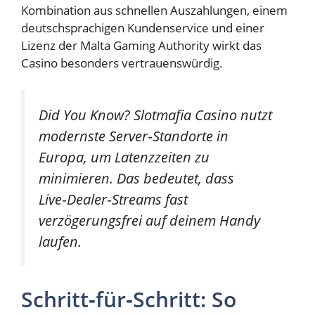
Kombination aus schnellen Auszahlungen, einem
deutschsprachigen Kundenservice und einer
Lizenz der Malta Gaming Authority wirkt das
Casino besonders vertrauenswürdig.
Did You Know? Slotmafia Casino nutzt
modernste Server‑Standorte in
Europa, um Latenzzeiten zu
minimieren. Das bedeutet, dass
Live‑Dealer‑Streams fast
verzögerungsfrei auf deinem Handy
laufen.
Schritt‑für‑Schritt: So