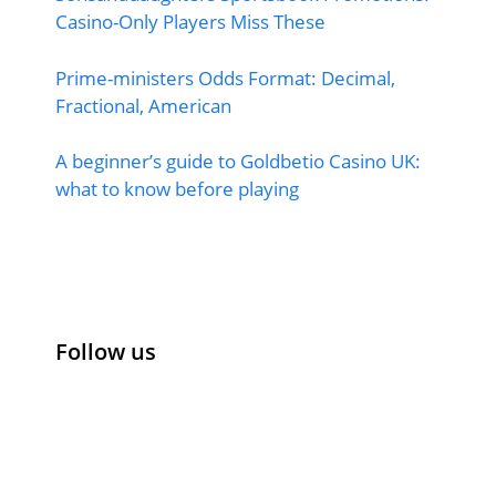
Casino-Only Players Miss These
Prime-ministers Odds Format: Decimal,
Fractional, American
A beginner’s guide to Goldbetio Casino UK:
what to know before playing
Follow us