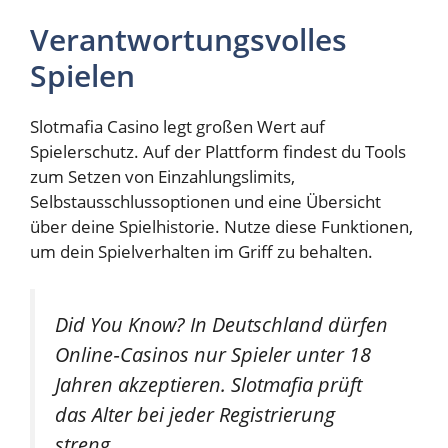
Verantwortungsvolles
Spielen
Slotmafia Casino legt großen Wert auf
Spielerschutz. Auf der Plattform findest du Tools
zum Setzen von Einzahlungslimits,
Selbstausschlussoptionen und eine Übersicht
über deine Spielhistorie. Nutze diese Funktionen,
um dein Spielverhalten im Griff zu behalten.
Did You Know? In Deutschland dürfen
Online‑Casinos nur Spieler unter 18
Jahren akzeptieren. Slotmafia prüft
das Alter bei jeder Registrierung
streng.