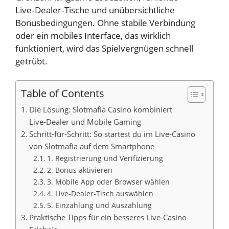
Live‑Dealer‑Tische und unübersichtliche
Bonusbedingungen. Ohne stabile Verbindung
oder ein mobiles Interface, das wirklich
funktioniert, wird das Spielvergnügen schnell
getrübt.
Table of Contents
Die Lösung: Slotmafia Casino kombiniert
Live‑Dealer und Mobile Gaming
Schritt‑für‑Schritt: So startest du im Live‑Casino
von Slotmafia auf dem Smartphone
1. Registrierung und Verifizierung
2. Bonus aktivieren
3. Mobile App oder Browser wählen
4. Live‑Dealer‑Tisch auswählen
5. Einzahlung und Auszahlung
Praktische Tipps für ein besseres Live‑Casino-