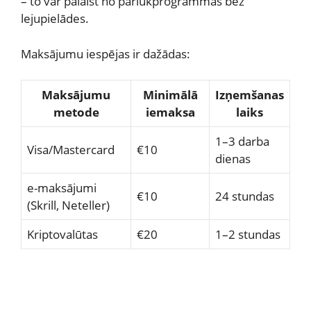
– to var palaist no pārlūkprogrammas bez
lejupielādes.
Maksājumu iespējas ir dažādas:
Maksājumu
Minimālā
Izņemšanas
metode
iemaksa
laiks
1–3 darba
Visa/Mastercard
€10
dienas
e-maksājumi
€10
24 stundas
(Skrill, Neteller)
Kriptovalūtas
€20
1–2 stundas