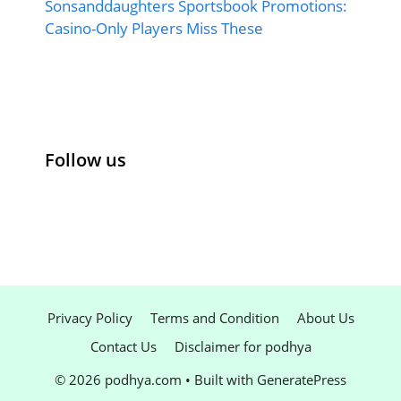
Sonsanddaughters Sportsbook Promotions:
Casino-Only Players Miss These
Follow us
Privacy Policy
Terms and Condition
About Us
Contact Us
Disclaimer for podhya
© 2026 podhya.com
• Built with
GeneratePress