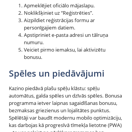
Apmeklējiet oficiālo mājaslapu.
Noklikšķiniet uz “Reģistrēties”.
Aizpildiet reģistrācijas formu ar
personīgajiem datiem.
Apstipriniet e-pasta adresi un tālruņa
numuru.
Veiciet pirmo iemaksu, lai aktivizētu
bonusu.
Spēles un piedāvājumi
Kazino piedāvā plašu spēļu klāstu: spēļu
automātus, galda spēles un dzīvās spēles. Bonusa
programma ietver laipnas sagaidīšanas bonusu,
bezmaksas griezienus un lojalitātes punktus.
Spēlētāji var baudīt modernu mobilo optimizāciju,
kas darbojas kā progresīvā tīmekļa lietotne (PWA)