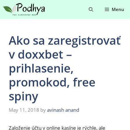
Skip
Menu
to
content
Ako sa zaregistrovať
v doxxbet –
prihlasenie,
promokod, free
spiny
May 11, 2018
by
avinash anand
Založenie účtu v online kasíne je rýchle, ale