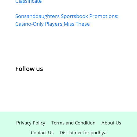
Classificate
Sonsanddaughters Sportsbook Promotions:
Casino-Only Players Miss These
Follow us
Privacy Policy
Terms and Condition
About Us
Contact Us
Disclaimer for podhya