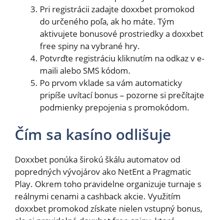
Pri registrácii zadajte doxxbet promokod
do určeného poľa, ak ho máte. Tým
aktivujete bonusové prostriedky a doxxbet
free spiny na vybrané hry.
Potvrďte registráciu kliknutím na odkaz v e-
maili alebo SMS kódom.
Po prvom vklade sa vám automaticky
pripíše uvítací bonus – pozorne si prečítajte
podmienky prepojenia s promokódom.
Čím sa kasíno odlišuje
Doxxbet ponúka širokú škálu automatov od
popredných vývojárov ako NetEnt a Pragmatic
Play. Okrem toho pravidelne organizuje turnaje s
reálnymi cenami a cashback akcie. Využitím
doxxbet promokod získate nielen vstupný bonus,