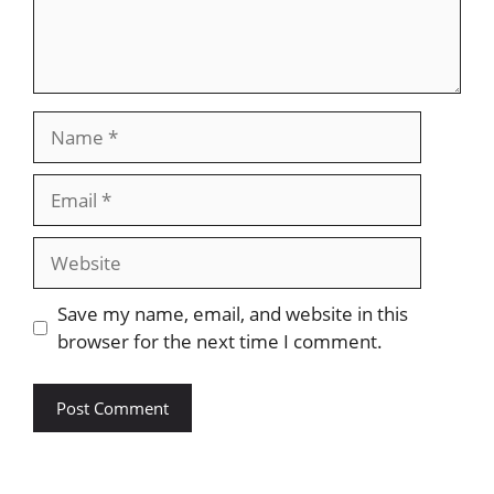
Name
Email
Website
Save my name, email, and website in this
browser for the next time I comment.