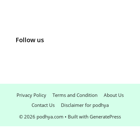
Follow us
Privacy Policy
Terms and Condition
About Us
Contact Us
Disclaimer for podhya
© 2026 podhya.com
• Built with
GeneratePress