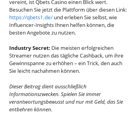
vereint, ist Qbets Casino einen Blick wert.
Besuchen Sie jetzt die Plattform über diesen Link:
https://qbets1.de/
und erleben Sie selbst, wie
Influencer‑Insights Ihnen helfen können, die
besten Angebote zu nutzen.
Industry Secret:
Die meisten erfolgreichen
Streamer nutzen das tägliche Cashback, um ihre
Gewinnspanne zu erhöhen – ein Trick, den auch
Sie leicht nachahmen können.
Dieser Beitrag dient ausschließlich
Informationszwecken. Spielen Sie immer
verantwortungsbewusst und nur mit Geld, das Sie
entbehren können.