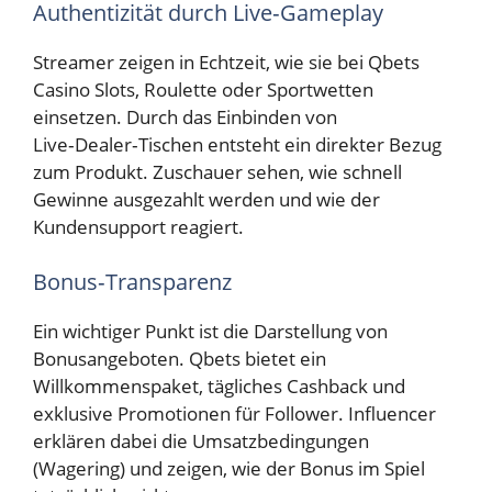
Authentizität durch Live‑Gameplay
Streamer zeigen in Echtzeit, wie sie bei Qbets
Casino Slots, Roulette oder Sportwetten
einsetzen. Durch das Einbinden von
Live‑Dealer‑Tischen entsteht ein direkter Bezug
zum Produkt. Zuschauer sehen, wie schnell
Gewinne ausgezahlt werden und wie der
Kundensupport reagiert.
Bonus‑Transparenz
Ein wichtiger Punkt ist die Darstellung von
Bonusangeboten. Qbets bietet ein
Willkommenspaket, tägliches Cashback und
exklusive Promotionen für Follower. Influencer
erklären dabei die Umsatzbedingungen
(Wagering) und zeigen, wie der Bonus im Spiel