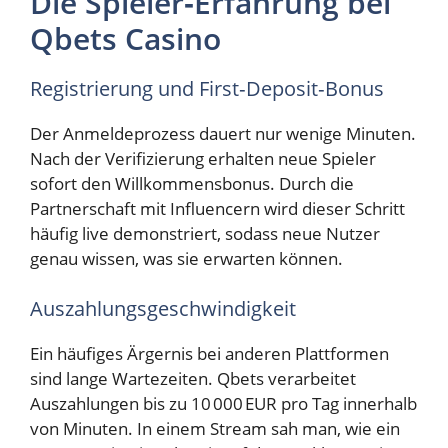
Die Spieler‑Erfahrung bei
Qbets Casino
Registrierung und First‑Deposit‑Bonus
Der Anmeldeprozess dauert nur wenige Minuten.
Nach der Verifizierung erhalten neue Spieler
sofort den Willkommensbonus. Durch die
Partnerschaft mit Influencern wird dieser Schritt
häufig live demonstriert, sodass neue Nutzer
genau wissen, was sie erwarten können.
Auszahlungsgeschwindigkeit
Ein häufiges Ärgernis bei anderen Plattformen
sind lange Wartezeiten. Qbets verarbeitet
Auszahlungen bis zu 10 000 EUR pro Tag innerhalb
von Minuten. In einem Stream sah man, wie ein