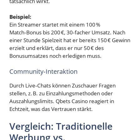
tatsächlich wirkt.
Beispiel:
Ein Streamer startet mit einem 100 %
Match‑Bonus bis 200 €, 30‑facher Umsatz. Nach
einer Stunde Spielzeit hat er bereits 150 € Gewinn
erzielt und erklärt, dass er nur 50 € des
Bonusumsatzes noch erledigen muss.
Community‑Interaktion
Durch Live‑Chats können Zuschauer Fragen
stellen, z. B. zu Einzahlungsmethoden oder
Auszahlungslimits. Qbets Casino reagiert in
Echtzeit, was das Vertrauen stärkt.
Vergleich: Traditionelle
Werbung vs.