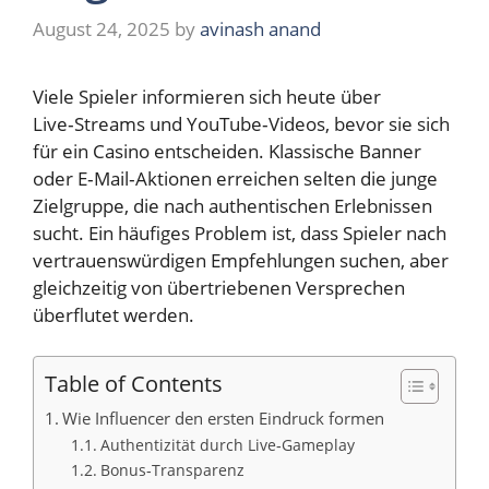
August 24, 2025
by
avinash anand
Viele Spieler informieren sich heute über
Live‑Streams und YouTube‑Videos, bevor sie sich
für ein Casino entscheiden. Klassische Banner
oder E‑Mail‑Aktionen erreichen selten die junge
Zielgruppe, die nach authentischen Erlebnissen
sucht. Ein häufiges Problem ist, dass Spieler nach
vertrauenswürdigen Empfehlungen suchen, aber
gleichzeitig von übertriebenen Versprechen
überflutet werden.
Table of Contents
Wie Influencer den ersten Eindruck formen
Authentizität durch Live‑Gameplay
Bonus‑Transparenz