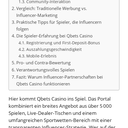
Community‑Interaktion
Vergleich: Traditionelle Werbung vs.
Influencer‑Marketing
Praktische Tipps für Spieler, die Influencern
folgen
Die Spieler‑Erfahrung bei Qbets Casino
Registrierung und First‑Deposit‑Bonus
Auszahlungsgeschwindigkeit
Mobile‑Erlebnis
Pro‑ und Contra‑Bewertung
Verantwortungsvolles Spielen
Fazit: Warum Influencer‑Partnerschaften bei
Qbets Casino funktionieren
Hier kommt Qbets Casino ins Spiel. Das Portal
kombiniert ein breites Angebot aus über 5 000
Spielen, Live‑Dealer‑Tischen und einem
umfangreichen Sportwetten‑Bereich mit einer
transparenten Influencer‑Strategie. Wer auf der