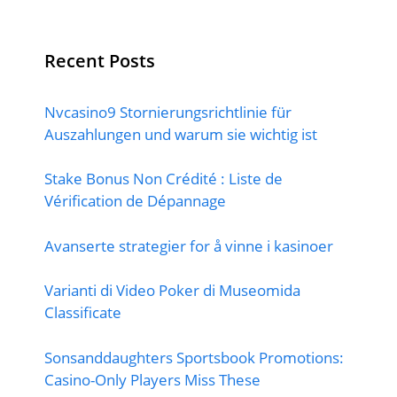
Recent Posts
Nvcasino9 Stornierungsrichtlinie für
Auszahlungen und warum sie wichtig ist
Stake Bonus Non Crédité : Liste de
Vérification de Dépannage
Avanserte strategier for å vinne i kasinoer
Varianti di Video Poker di Museomida
Classificate
Sonsanddaughters Sportsbook Promotions:
Casino-Only Players Miss These