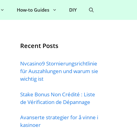
How-to Guides
DIY
Recent Posts
Nvcasino9 Stornierungsrichtlinie
für Auszahlungen und warum sie
wichtig ist
Stake Bonus Non Crédité : Liste
de Vérification de Dépannage
Avanserte strategier for å vinne i
kasinoer