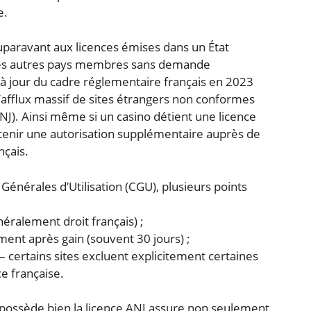
e.
uparavant aux licences émises dans un État
les autres pays membres sans demande
 à jour du cadre réglementaire français en 2023
r l’afflux massif de sites étrangers non conformes
NJ). Ainsi même si un casino détient une licence
btenir une autorisation supplémentaire auprès de
nçais.
Générales d’Utilisation (CGU), plusieurs points
néralement droit français) ;
ent après gain (souvent 30 jours) ;
– certains sites excluent explicitement certaines
e française.
 possède bien la licence ANJ assure non seulement