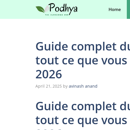
Skip
Home
to
content
Guide complet du
tout ce que vous
2026
April 21, 2025
by
avinash anand
Guide complet du
tout ce que vous