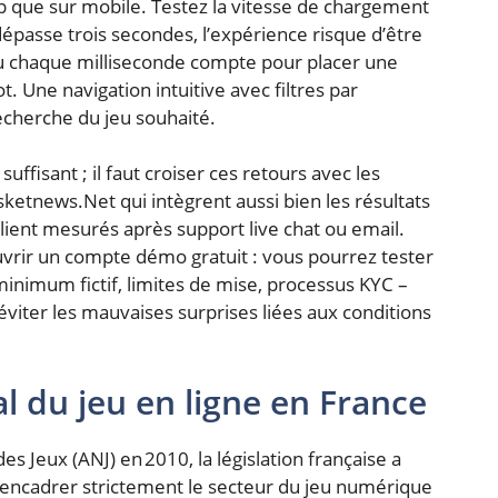
top que sur mobile. Testez la vitesse de chargement
dépasse trois secondes, l’expérience risque d’être
où chaque milliseconde compte pour placer une
 Une navigation intuitive avec filtres par
echerche du jeu souhaité.
suffisant ; il faut croiser ces retours avec les
etnews.Net qui intègrent aussi bien les résultats
client mesurés après support live chat ou email.
uvrir un compte démo gratuit : vous pourrez tester
 minimum fictif, limites de mise, processus KYC –
 éviter les mauvaises surprises liées aux conditions
al du jeu en ligne en France
es Jeux (ANJ) en 2010, la législation française a
 encadrer strictement le secteur du jeu numérique