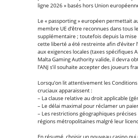
ligne 2026 » basés hors Union européenn
Le « passporting » européen permettait a
membre UE d’être reconnues dans tous 
supplémentaire ; toutefois depuis la mise
cette liberté a été restreinte afin d’évite
aux exigences locales (taxes spécifiques A
Malta Gaming Authority valide, il devra o
l’ANJ s’il souhaite accepter des joueurs fra
Lorsqu’on lit attentivement les Conditions 
cruciaux apparaissent :
– La clause relative au droit applicable (gé
– Le délai maximal pour réclamer un paiem
– Les restrictions géographiques précises 
régions métropolitaines malgré leur licenc
En résumé, choisir un nouveau casino qui