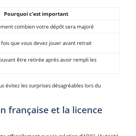
Pourquoi c’est important
ment combien votre dépôt sera majoré
is que vous devez jouer avant retrait
uvant être retirée après avoir rempli les
s évitez les surprises désagréables lors du
on française et la licence