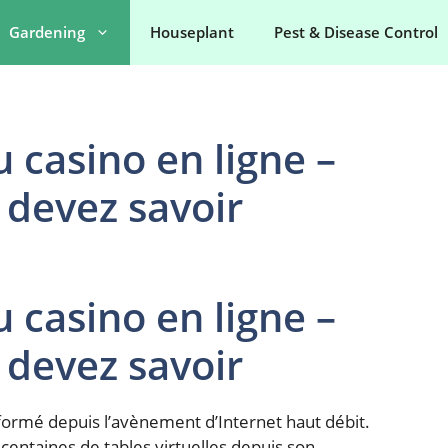
Gardening
Houseplant
Pest & Disease Control
 casino en ligne –
 devez savoir
 casino en ligne –
 devez savoir
formé depuis l’avènement d’Internet haut débit.
centaines de tables virtuelles depuis son