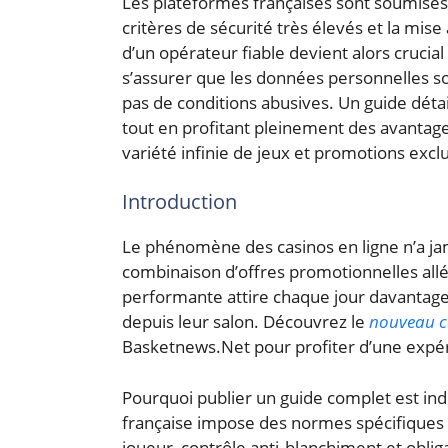
Les plateformes françaises sont soumises à
critères de sécurité très élevés et la mise
d’un opérateur fiable devient alors crucial : 
s’assurer que les données personnelles s
pas de conditions abusives. Un guide détai
tout en profitant pleinement des avantage
variété infinie de jeux et promotions excl
Introduction
Le phénomène des casinos en ligne n’a jam
combinaison d’offres promotionnelles allé
performante attire chaque jour davantage 
depuis leur salon. Découvrez le
nouveau ca
Basketnews.Net pour profiter d’une expér
Pourquoi publier un guide complet est ind
française impose des normes spécifiques a
joueur, contrôle anti‑blanchiment et oblig