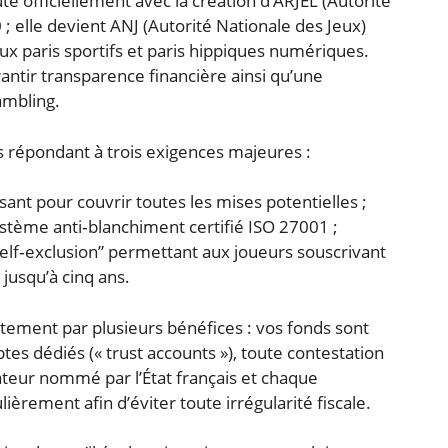
te officiellement avec la création d’ARJEL (Autorité
; elle devient ANJ (Autorité Nationale des Jeux)
ux paris sportifs et paris hippiques numériques.
rantir transparence financière ainsi qu’une
ambling.
 répondant à trois exigences majeures :
sant pour couvrir toutes les mises potentielles ;
stème anti‑blanchiment certifié ISO 27001 ;
“self‑exclusion” permettant aux joueurs souscrivant
 jusqu’à cinq ans.
rètement par plusieurs bénéfices : vos fonds sont
s dédiés (« trust accounts »), toute contestation
ateur nommé par l’État français et chaque
ièrement afin d’éviter toute irrégularité fiscale.