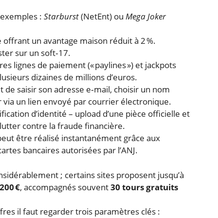
 – exemples :
Starburst
(NetEnt) ou
Mega Joker
offrant un avantage maison réduit à 2 %.
ster sur un soft‑17.
es lignes de paiement (« paylines ») et jackpots
usieurs dizaines de millions d’euros.
it de saisir son adresse e‑mail, choisir un nom
r via un lien envoyé par courrier électronique.
fication d’identité – upload d’une pièce officielle et
lutter contre la fraude financière.
peut être réalisé instantanément grâce aux
cartes bancaires autorisées par l’ANJ.
sidérablement ; certains sites proposent jusqu’à
200 €
, accompagnés souvent
30 tours gratuits
es il faut regarder trois paramètres clés :