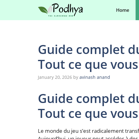
Skip
Home
to
content
Guide complet du
Tout ce que vous
January 20, 2026
by
avinash anand
Guide complet du
Tout ce que vous
Le monde du jeu s’est radicalement trans
Aujourd’hui, un joueur peut accéder à des 