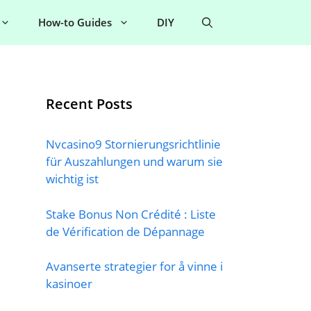
How-to Guides
DIY
Recent Posts
Nvcasino9 Stornierungsrichtlinie
für Auszahlungen und warum sie
wichtig ist
Stake Bonus Non Crédité : Liste
de Vérification de Dépannage
Avanserte strategier for å vinne i
kasinoer