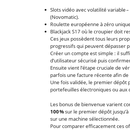
Slots vidéo avec volatilité variable
(Novomatic).
Roulette européenne à zéro unique 
Blackjack S17 où le croupier doit re
Ces jeux possèdent tous leurs propr
progressifs qui peuvent dépasser pl
Créer un compte est simple : il suff
d’utilisateur sécurisé puis confirme
Ensuite vient l’étape cruciale de véri
parfois une facture récente afin de 
Une fois validée, le premier dépôt 
portefeuilles électroniques ou aux 
Les bonus de bienvenue varient con
100 %
sur le premier dépôt jusqu’à
sur une machine sélectionnée.
Pour comparer efficacement ces offr