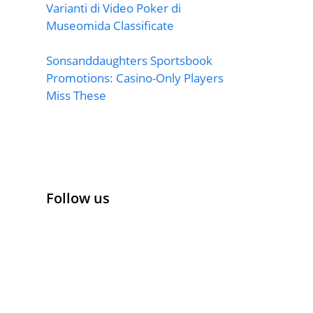
Varianti di Video Poker di
Museomida Classificate
Sonsanddaughters Sportsbook
Promotions: Casino-Only Players
Miss These
Follow us