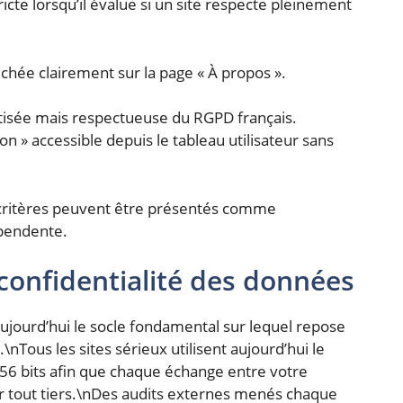
ricte lorsqu’il évalue si un site respecte pleinement
fichée clairement sur la page « À propos ».
isée mais respectueuse du RGPD français.
on » accessible depuis le tableau utilisateur sans
 critères peuvent être présentés comme
pendente.
 confidentialité des données
aujourd’hui le socle fondamental sur lequel repose
nTous les sites sérieux utilisent aujourd’hui le
56 bits afin que chaque échange entre votre
pour tout tiers.\nDes audits externes menés chaque