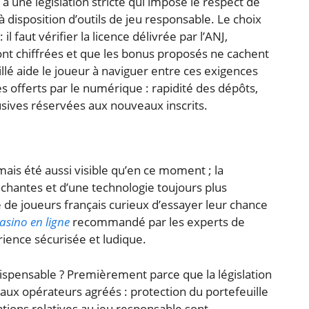
 une législation stricte qui impose le respect de
 à disposition d’outils de jeu responsable. Le choix
il faut vérifier la licence délivrée par l’ANJ,
ont chiffrées et que les bonus proposés ne cachent
llé aide le joueur à naviguer entre ces exigences
s offerts par le numérique : rapidité des dépôts,
usives réservées aux nouveaux inscrits.
ais été aussi visible qu’en ce moment ; la
chantes et d’une technologie toujours plus
de joueurs français curieux d’essayer leur chance
sino en ligne
recommandé par les experts de
ience sécurisée et ludique.
ispensable ? Premièrement parce que la législation
ux opérateurs agréés : protection du portefeuille
ations relatives au jeu responsable sont