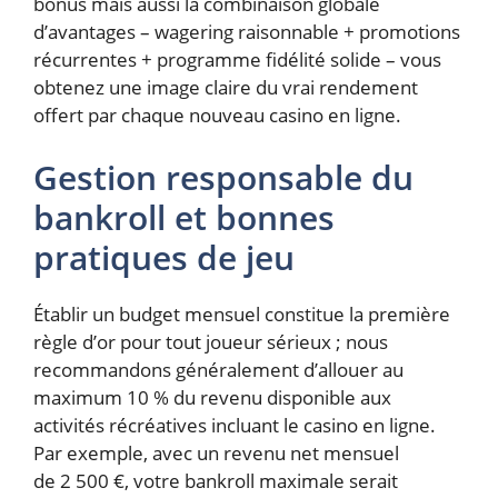
bonus mais aussi la combinaison globale
d’avantages – wagering raisonnable + promotions
récurrentes + programme fidélité solide – vous
obtenez une image claire du vrai rendement
offert par chaque nouveau casino en ligne.
Gestion responsable du
bankroll et bonnes
pratiques de jeu
Établir un budget mensuel constitue la première
règle d’or pour tout joueur sérieux ; nous
recommandons généralement d’allouer au
maximum 10 % du revenu disponible aux
activités récréatives incluant le casino en ligne.
Par exemple, avec un revenu net mensuel
de 2 500 €, votre bankroll maximale serait