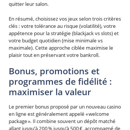
quitter leur salon.
En résumé, choisissez vos jeux selon trois critères
clés : votre tolérance au risque (volatilité), votre
appétence pour la stratégie (blackjack vs slots) et
votre budget quotidien (mise minimale vs
maximale). Cette approche ciblée maximise le
plaisir tout en préservant votre bankroll.
Bonus, promotions et
programmes de fidélité :
maximiser la valeur
Le premier bonus proposé par un nouveau casino
en ligne est généralement appelé « welcome
package ». Il combine souvent un dépôt matché
allant jusqu’à 200 % jusqu’à 500 €, accompagné de