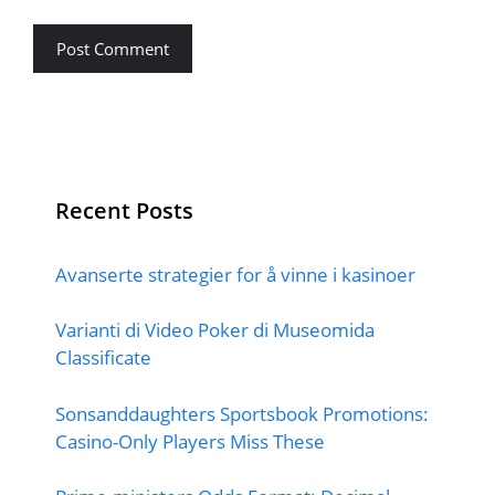
Recent Posts
Avanserte strategier for å vinne i kasinoer
Varianti di Video Poker di Museomida
Classificate
Sonsanddaughters Sportsbook Promotions:
Casino-Only Players Miss These