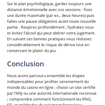
Sur le plan psychologique, gardez toujours une
distance émotionnelle avec vos sessions : fixez
une durée maximale (par ex., deux heures) puis
faites une pause obligatoire avant toute nouvelle
partie . Respirez profondément , hydratez‑vous
et évitez l’alcool qui peut altérer votre jugement .
En suivant ces bonnes pratiques vous réduisez
considérablement le risque de dérive tout en
conservant le plaisir du jeu.
Conclusion
Nous avons parcouru ensemble les étapes
indispensables pour profiter sereinement du
monde du casino en ligne : choisir un site certifié
par l’ANJ ou une autorité internationale reconnue
; comprendre comment fonctionnent les RNG,
SSL et méthodes de paiement françaises ;