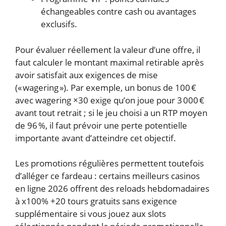
échangeables contre cash ou avantages
exclusifs.
Pour évaluer réellement la valeur d’une offre, il
faut calculer le montant maximal retirable après
avoir satisfait aux exigences de mise
(« wagering »). Par exemple, un bonus de 100 €
avec wagering ×30 exige qu’on joue pour 3 000 €
avant tout retrait ; si le jeu choisi a un RTP moyen
de 96 %, il faut prévoir une perte potentielle
importante avant d’atteindre cet objectif.
Les promotions régulières permettent toutefois
d’alléger ce fardeau : certains meilleurs casinos
en ligne 2026 offrent des reloads hebdomadaires
à x100% +20 tours gratuits sans exigence
supplémentaire si vous jouez aux slots