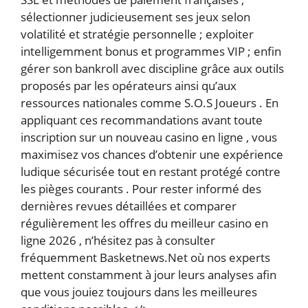
sélectionner judicieusement ses jeux selon
volatilité et stratégie personnelle ; exploiter
intelligemment bonus et programmes VIP ; enfin
gérer son bankroll avec discipline grâce aux outils
proposés par les opérateurs ainsi qu’aux
ressources nationales comme S.O.S Joueurs . En
appliquant ces recommandations avant toute
inscription sur un nouveau casino en ligne , vous
maximisez vos chances d’obtenir une expérience
ludique sécurisée tout en restant protégé contre
les pièges courants . Pour rester informé des
dernières revues détaillées et comparer
régulièrement les offres du meilleur casino en
ligne 2026 , n’hésitez pas à consulter
fréquemment Basketnews.Net où nos experts
mettent constamment à jour leurs analyses afin
que vous jouiez toujours dans les meilleures