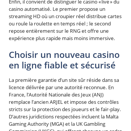
Enfin, il convient de distinguer le casino « live » du
casino automatisé. Le premier propose un
streaming HD où un croupier réel distribue cartes
ou roule la roulette en temps réel ; le second
repose entièrement sur le RNG et offre une
expérience plus rapide mais moins immersive.
Choisir un nouveau casino
en ligne fiable et sécurisé
La première garantie d’un site sûr réside dans sa
licence délivrée par une autorité reconnue. En
France, l’Autorité Nationale des Jeux (ANJ)
remplace l’ancien ARJEL et impose des contrôles
stricts sur la protection des joueurs et le fair‑play.
D’autres juridictions respectées incluent la Malta
Gaming Authority (MGA) et la UK Gambling