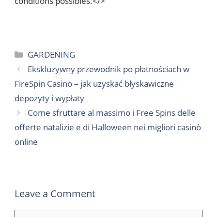
conditions possibles.</>
Categories
GARDENING
Ekskluzywny przewodnik po płatnościach w
FireSpin Casino – jak uzyskać błyskawiczne
depozyty i wypłaty
Come sfruttare al massimo i Free Spins delle
offerte natalizie e di Halloween nei migliori casinò
online
Leave a Comment
Comment