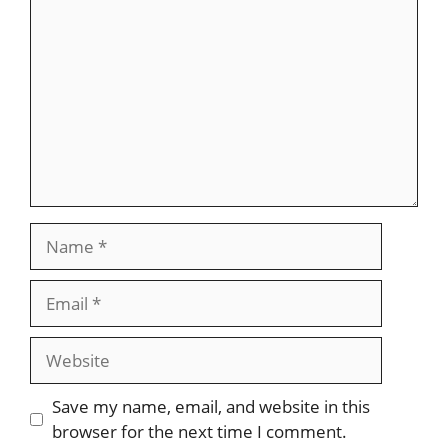
Name
Email
Website
Save my name, email, and website in this
browser for the next time I comment.