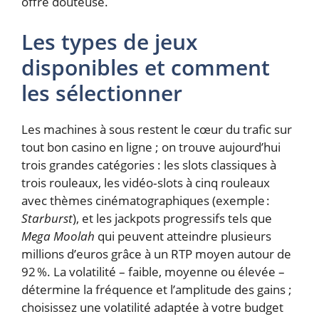
offre douteuse.
Les types de jeux
disponibles et comment
les sélectionner
Les machines à sous restent le cœur du trafic sur
tout bon casino en ligne ; on trouve aujourd’hui
trois grandes catégories : les slots classiques à
trois rouleaux, les vidéo‑slots à cinq rouleaux
avec thèmes cinématographiques (exemple :
Starburst
), et les jackpots progressifs tels que
Mega Moolah
qui peuvent atteindre plusieurs
millions d’euros grâce à un RTP moyen autour de
92 %. La volatilité – faible, moyenne ou élevée –
détermine la fréquence et l’amplitude des gains ;
choisissez une volatilité adaptée à votre budget