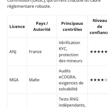
Commission (UKGC), qui offrent chacune un cadre
réglementaire robuste.
Niveau
Pays /
Principaux
Licence
de
Autorité
contrôles
confianc
Vérification
KYC,
ANJ
France
★★★★★
protection
des mineurs
Audits
eCOGRA,
MGA
Malte
★★★★☆
exigences de
solvabilité
Tests RNG
indépendants,