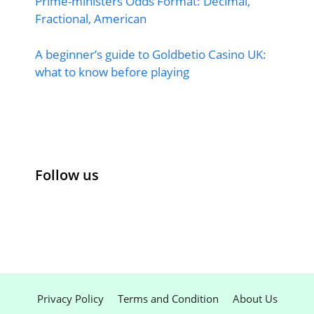
Prime-ministers Odds Format: Decimal,
Fractional, American
A beginner’s guide to Goldbetio Casino UK:
what to know before playing
Follow us
Privacy Policy
Terms and Condition
About Us