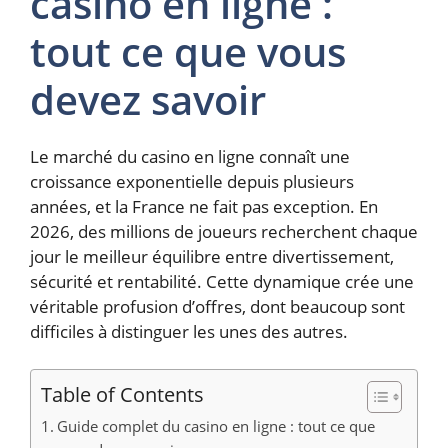
casino en ligne :
tout ce que vous
devez savoir
Le marché du casino en ligne connaît une
croissance exponentielle depuis plusieurs
années, et la France ne fait pas exception. En
2026, des millions de joueurs recherchent chaque
jour le meilleur équilibre entre divertissement,
sécurité et rentabilité. Cette dynamique crée une
véritable profusion d’offres, dont beaucoup sont
difficiles à distinguer les unes des autres.
Table of Contents
Guide complet du casino en ligne : tout ce que