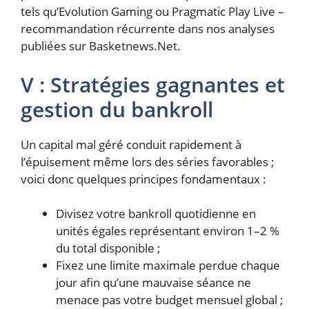
tels qu’Evolution Gaming ou Pragmatic Play Live –
recommandation récurrente dans nos analyses
publiées sur Basketnews.Net.
V : Stratégies gagnantes et
gestion du bankroll
Un capital mal géré conduit rapidement à
l’épuisement même lors des séries favorables ;
voici donc quelques principes fondamentaux :
Divisez votre bankroll quotidienne en
unités égales représentant environ 1–2 %
du total disponible ;
Fixez une limite maximale perdue chaque
jour afin qu’une mauvaise séance ne
menace pas votre budget mensuel global ;