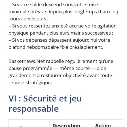
– Si votre solde descend sous votre mise
minimale prévue depuis plus longtemps than cinq
tours consécutifs ;
– Si vous ressentez anxiété accrue voire agitation
physique pendant plusieurs mains successives ;
– Si vos dépenses dépassent aujourd’hui votre
plafond hebdomadaire fixé préalablement.
Basketnews.Net rappelle régulièrement qu’une
pause programmée — même courte — aide
grandement à restaurer objectivité avant toute
reprise stratégique.
VI : Sécurité et jeu
responsable
Description
Action