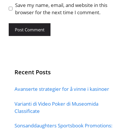
Save my name, email, and website in this
browser for the next time I comment.
Recent Posts
Avanserte strategier for å vinne i kasinoer
Varianti di Video Poker di Museomida
Classificate
Sonsanddaughters Sportsbook Promotions: