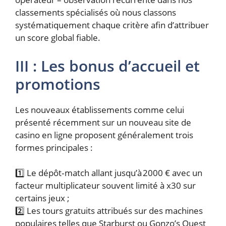
classements spécialisés où nous classons
systématiquement chaque critère afin d’attribuer
un score global fiable.
III : Les bonus d’accueil et
promotions
Les nouveaux établissements comme celui
présenté récemment sur un nouveau site de
casino en ligne proposent généralement trois
formes principales :
1️⃣ Le dépôt‑match allant jusqu’à 2000 € avec un
facteur multiplicateur souvent limité à x30 sur
certains jeux ;
2️⃣ Les tours gratuits attribués sur des machines
populaires telles que Starburst ou Gonzo’s Quest