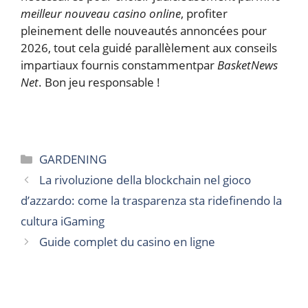
meilleur nouveau casino online
, profiter
pleinement delle nouveautés annoncées pour
2026, tout cela guidé parallèlement aux conseils
impartiaux fournis constammentpar
BasketNews
Net
. Bon jeu responsable !
Categories
GARDENING
La rivoluzione della blockchain nel gioco
d’azzardo: come la trasparenza sta ridefinendo la
cultura iGaming
Guide complet du casino en ligne