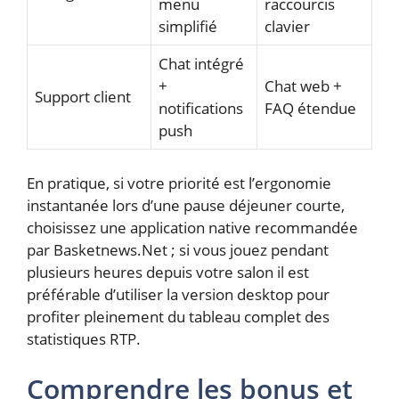
menu
raccourcis
simplifié
clavier
Chat intégré
+
Chat web +
Support client
notifications
FAQ étendue
push
En pratique, si votre priorité est l’ergonomie
instantanée lors d’une pause déjeuner courte,
choisissez une application native recommandée
par Basketnews.Net ; si vous jouez pendant
plusieurs heures depuis votre salon il est
préférable d’utiliser la version desktop pour
profiter pleinement du tableau complet des
statistiques RTP.
Comprendre les bonus et