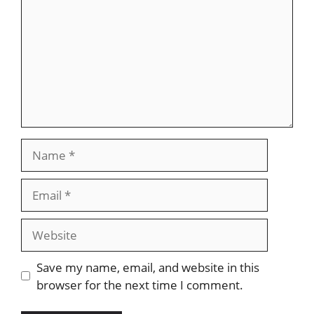
Name
Email
Website
Save my name, email, and website in this
browser for the next time I comment.