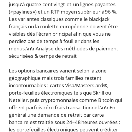
jusqu’à quatre cent vingt‑et‑un lignes payantes
(« paylines ») et un RTP moyen supérieur à 96 %.
Les variantes classiques comme le blackjack
français ou la roulette européenne doivent être
visibles dès l’écran principal afin que vous ne
perdiez pas de temps à fouiller dans les
menus.\n\nAnalyse des méthodes de paiement
sécurisées & temps de retrait
Les options bancaires varient selon la zone
géographique mais trois familles restent
incontournables : cartes Visa/MasterCard®,
porte‑feuilles électroniques tels que Skrill ou
Neteller, puis cryptomonnaies comme Bitcoin qui
offrent parfois zéro frais transactionnel.\n\nEn
général une demande de retrait par carte
bancaire est traitée sous 24–48 heures ouvrées ;
les portefeuilles électroniques peuvent créditer