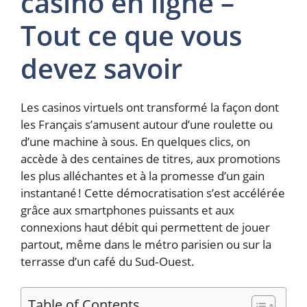
casino en ligne –
Tout ce que vous
devez savoir
Les casinos virtuels ont transformé la façon dont
les Français s’amusent autour d’une roulette ou
d’une machine à sous. En quelques clics, on
accède à des centaines de titres, aux promotions
les plus alléchantes et à la promesse d’un gain
instantané ! Cette démocratisation s’est accélérée
grâce aux smartphones puissants et aux
connexions haut débit qui permettent de jouer
partout, même dans le métro parisien ou sur la
terrasse d’un café du Sud‑Ouest.
Table of Contents