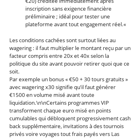
€20) créditée immédiatement après
inscription sans exigence financière
préliminaire ; idéal pour tester une
plateforme avant tout engagement réel.«
Les conditions cachées sont surtout liées au
wagering : il faut multiplier le montant reçu par un
facteur compris entre 20x et 40x selon la
politique du site avant pouvoir retirer quoi que ce
soit.
Par exemple un bonus « €50 + 30 tours gratuits »
avec wagering x30 signifie qu’il faut générer
€1500 en volume misé avant toute
liquidation.\n\nCertains programmes VIP
transforment chaque euro misé en points
cumulables qui débloquent progressivement cash
back supplémentaire, invitations à des tournois
privés voire voyages tout frais payés vers Las