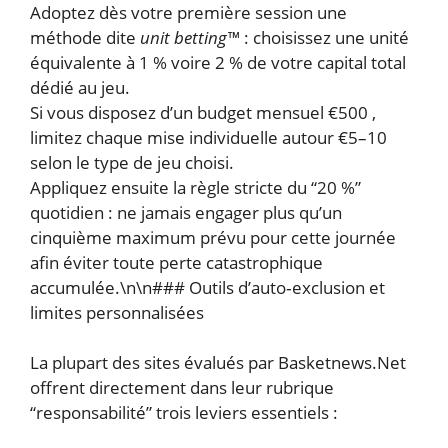
Adoptez dès votre première session une
méthode dite
unit betting™
: choisissez une unité
équivalente à 1 % voire 2 % de votre capital total
dédié au jeu.
Si vous disposez d’un budget mensuel €500 ,
limitez chaque mise individuelle autour €5–10
selon le type de jeu choisi.
Appliquez ensuite la règle stricte du “20 %”
quotidien : ne jamais engager plus qu’un
cinquième maximum prévu pour cette journée
afin éviter toute perte catastrophique
accumulée.\n\n### Outils d’auto‑exclusion et
limites personnalisées
La plupart des sites évalués par Basketnews.Net
offrent directement dans leur rubrique
“responsabilité” trois leviers essentiels :