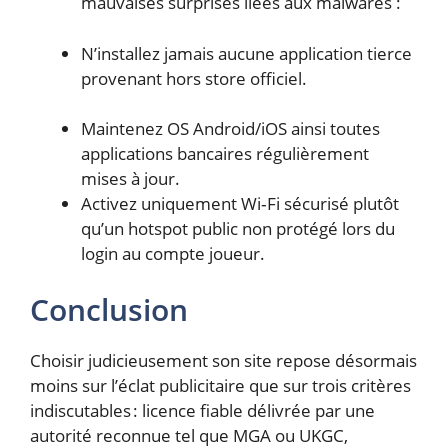
mauvaises surprises liées aux malwares :
N’installez jamais aucune application tierce
provenant hors store officiel.
Maintenez OS Android/iOS ainsi toutes
applications bancaires régulièrement
mises à jour.
Activez uniquement Wi‑Fi sécurisé plutôt
qu’un hotspot public non protégé lors du
login au compte joueur.
Conclusion
Choisir judicieusement son site repose désormais
moins sur l’éclat publicitaire que sur trois critères
indiscutables : licence fiable délivrée par une
autorité reconnue tel que MGA ou UKGC,