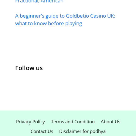
Fractional, American
A beginner’s guide to Goldbetio Casino UK:
what to know before playing
Follow us
Privacy Policy
Terms and Condition
About Us
Contact Us
Disclaimer for podhya