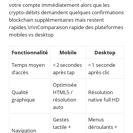
votre compte immédiatement alors que les
crypto‑débits demandent quelques confirmations
blockchain supplémentaires mais restent
rapides.\n\nComparaison rapide des plateformes
mobiles vs desktop
Fonctionnalité
Mobile
Desktop
Temps moyen
< 2 secondes
< 1 seconde
d’accès
après tap
après clic
Optimisée
Qualité
HTML5 /
Résolution
graphique
résolution
native full HD
auto
Gestes
Menus
tactile +
déroulants +
Navigation