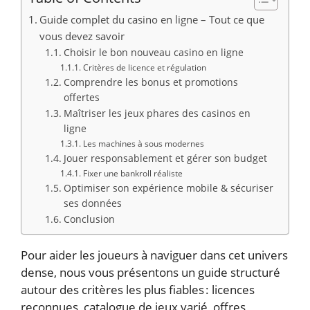
Guide complet du casino en ligne – Tout ce que
vous devez savoir
Choisir le bon nouveau casino en ligne
Critères de licence et régulation
Comprendre les bonus et promotions
offertes
Maîtriser les jeux phares des casinos en
ligne
Les machines à sous modernes
Jouer responsablement et gérer son budget
Fixer une bankroll réaliste
Optimiser son expérience mobile & sécuriser
ses données
Conclusion
Pour aider les joueurs à naviguer dans cet univers
dense, nous vous présentons un guide structuré
autour des critères les plus fiables : licences
reconnues, catalogue de jeux varié, offres