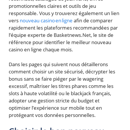
promotionnelles claires et outils de jeu
responsable. Vous y trouverez également un lien
vers
nouveau casino en ligne
afin de comparer
rapidement les plateformes recommandées par
l’équipe experte de Basketnews.Net, le site de
référence pour identifier le meilleur nouveau
casino en ligne chaque mois.
Dans les pages qui suivent nous détaillerons
comment choisir un site sécurisé, décrypter les
bonus sans se faire piéger par le wagering
excessif, maîtriser les titres phares comme les
slots à haute volatilité ou le blackjack français,
adopter une gestion stricte du budget et
optimiser l’expérience sur mobile tout en
protégeant vos données personnelles.