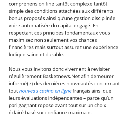
compréhension fine tantôt complexe tantôt
simple des conditions attachées aux différents
bonus proposés ainsi qu’une gestion disciplinée
voire automatisée du capital engagé.​ En
respectant ces principes fondamentaux vous
maximisez non seulement vos chances
financières mais surtout assurez une expérience
ludique saine et durable.​
Nous vous invitons donc vivement à revisiter
régulièrement Basketnews.Net afin demeurer
informé(e) des dernières nouveautés concernant
tout
nouveau casino en ligne
français ainsi que
leurs évaluations indépendantes – parce qu’un
pari gagnant repose avant tout sur un choix
éclairé basé sur confiance maximale.​