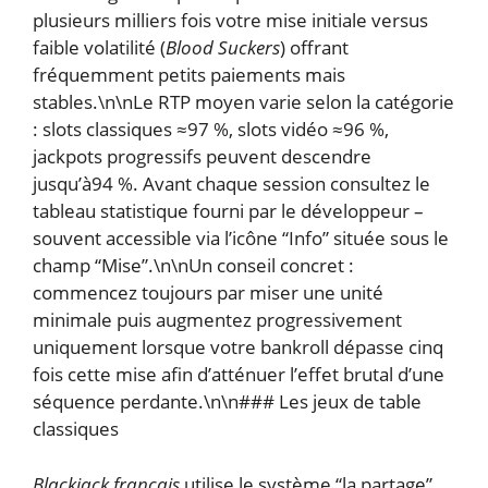
plusieurs milliers fois votre mise initiale versus
faible volatilité (
Blood Suckers
) offrant
fréquemment petits paiements mais
stables.\n\nLe RTP moyen varie selon la catégorie
: slots classiques ≈97 %, slots vidéo ≈96 %,
jackpots progressifs peuvent descendre
jusqu’à94 %. Avant chaque session consultez le
tableau statistique fourni par le développeur –
souvent accessible via l’icône “Info” située sous le
champ “Mise”.\n\nUn conseil concret :
commencez toujours par miser une unité
minimale puis augmentez progressivement
uniquement lorsque votre bankroll dépasse cinq
fois cette mise afin d’atténuer l’effet brutal d’une
séquence perdante.\n\n### Les jeux de table
classiques
Blackjack français
utilise le système “la partage”