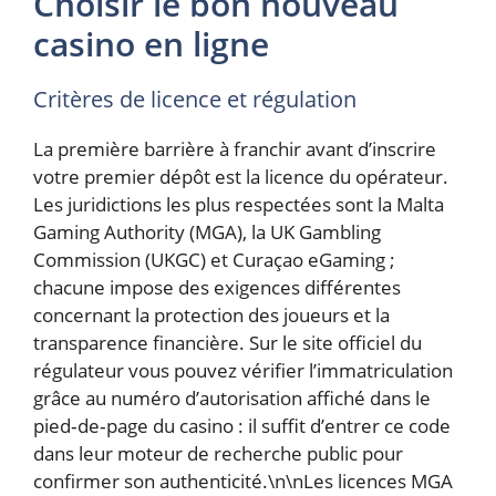
Choisir le bon nouveau
casino en ligne
Critères de licence et régulation
La première barrière à franchir avant d’inscrire
votre premier dépôt est la licence du opérateur.
Les juridictions les plus respectées sont la Malta
Gaming Authority (MGA), la UK Gambling
Commission (UKGC) et Curaçao eGaming ;
chacune impose des exigences différentes
concernant la protection des joueurs et la
transparence financière. Sur le site officiel du
régulateur vous pouvez vérifier l’immatriculation
grâce au numéro d’autorisation affiché dans le
pied‑de‑page du casino : il suffit d’entrer ce code
dans leur moteur de recherche public pour
confirmer son authenticité.\n\nLes licences MGA