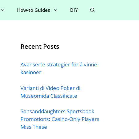
How-to Guides
DIY
Recent Posts
Avanserte strategier for å vinne i
kasinoer
Varianti di Video Poker di
Museomida Classificate
Sonsanddaughters Sportsbook
Promotions: Casino-Only Players
Miss These