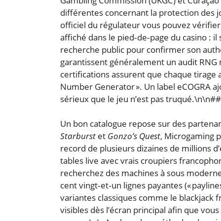
Gambling Commission (UKGC) et Curaçao 
différentes concernant la protection des jo
officiel du régulateur vous pouvez vérifie
affiché dans le pied‑de‑page du casino : il
recherche public pour confirmer son auth
garantissent généralement un audit RNG 
certifications assurent que chaque tirage 
Number Generator ». Un label eCOGRA ajo
sérieux que le jeu n’est pas truqué.\n\n##
Un bon catalogue repose sur des partenaria
Starburst
et
Gonzo’s Quest
, Microgaming 
record de plusieurs dizaines de millions 
tables live avec vrais croupiers francopho
recherchez des machines à sous modernes
cent vingt‑et‑un lignes payantes (« paylin
variantes classiques comme le blackjack f
visibles dès l’écran principal afin que vou