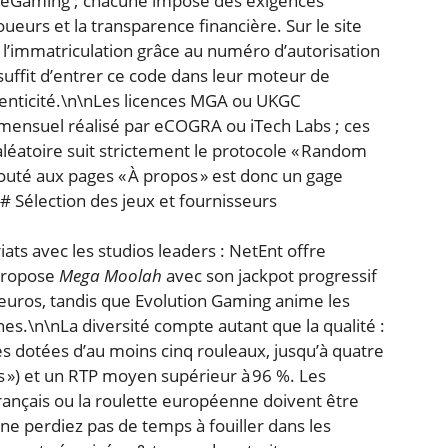
eGaming ; chacune impose des exigences
ueurs et la transparence financière. Sur le site
r l’immatriculation grâce au numéro d’autorisation
 suffit d’entrer ce code dans leur moteur de
enticité.\n\nLes licences MGA ou UKGC
mensuel réalisé par eCOGRA ou iTech Labs ; ces
aléatoire suit strictement le protocole « Random
uté aux pages « À propos » est donc un gage
# Sélection des jeux et fournisseurs
ts avec les studios leaders : NetEnt offre
propose
Mega Moolah
avec son jackpot progressif
d’euros, tandis que Evolution Gaming anime les
nes.\n\nLa diversité compte autant que la qualité :
 dotées d’au moins cinq rouleaux, jusqu’à quatre
es ») et un RTP moyen supérieur à 96 %. Les
rançais ou la roulette européenne doivent être
s ne perdiez pas de temps à fouiller dans les