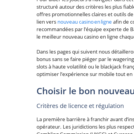
structuré autour des critères les plus fiab
offres promotionnelles claires et outils 
lien vers
nouveau casino en ligne
afin de 
recommandées par l’équipe experte de Bas
le meilleur nouveau casino en ligne chaqu
Dans les pages qui suivent nous détaillero
bonus sans se faire piéger par le wagering
slots à haute volatilité ou le blackjack fra
optimiser l’expérience sur mobile tout e
Choisir le bon nouveau
Critères de licence et régulation
La première barrière à franchir avant d’in
opérateur. Les juridictions les plus respe