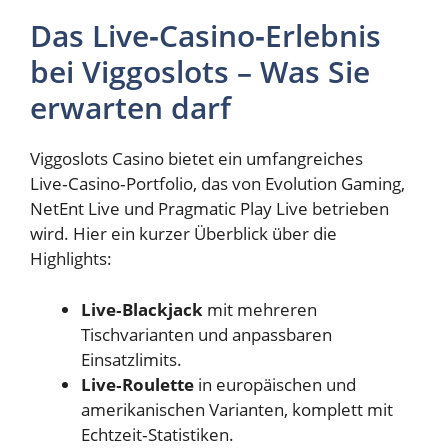
Das Live‑Casino‑Erlebnis
bei Viggoslots – Was Sie
erwarten darf
Viggoslots Casino bietet ein umfangreiches
Live‑Casino‑Portfolio, das von Evolution Gaming,
NetEnt Live und Pragmatic Play Live betrieben
wird. Hier ein kurzer Überblick über die
Highlights:
Live‑Blackjack
mit mehreren
Tischvarianten und anpassbaren
Einsatzlimits.
Live‑Roulette
in europäischen und
amerikanischen Varianten, komplett mit
Echtzeit‑Statistiken.