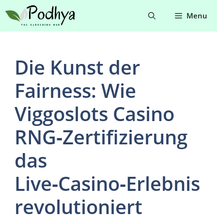
Skip
Menu
to
content
Die Kunst der
Fairness: Wie
Viggoslots Casino
RNG‑Zertifizierung
das
Live‑Casino‑Erlebnis
revolutioniert