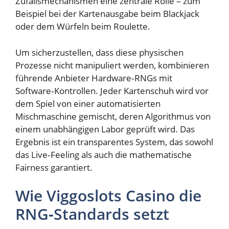
Zufallsmechanismen eine zentrale Rolle – zum
Beispiel bei der Kartenausgabe beim Blackjack
oder dem Würfeln beim Roulette.
Um sicherzustellen, dass diese physischen
Prozesse nicht manipuliert werden, kombinieren
führende Anbieter Hardware‑RNGs mit
Software‑Kontrollen. Jeder Kartenschuh wird vor
dem Spiel von einer automatisierten
Mischmaschine gemischt, deren Algorithmus von
einem unabhängigen Labor geprüft wird. Das
Ergebnis ist ein transparentes System, das sowohl
das Live‑Feeling als auch die mathematische
Fairness garantiert.
Wie Viggoslots Casino die
RNG‑Standards setzt