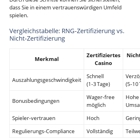
dass Sie in einem vertrauenswürdigen Umfeld
spielen.
Vergleichstabelle: RNG‑Zertifizierung vs.
Nicht‑Zertifizierung
Zertifiziertes
Nicht
Merkmal
Casino
Schnell
Verzö
Auszahlungsgeschwindigkeit
(1‑3 Tage)
(5‑10
Wager‑free
Hohe
Bonusbedingungen
möglich
Umsa
Spieler‑vertrauen
Hoch
Gerin
Regulierungs‑Compliance
Vollständig
Teilw