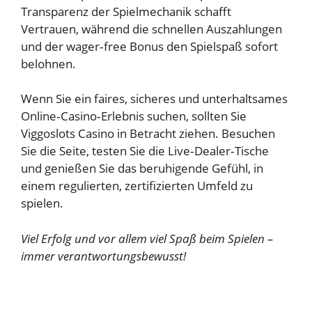
Transparenz der Spielmechanik schafft
Vertrauen, während die schnellen Auszahlungen
und der wager‑free Bonus den Spielspaß sofort
belohnen.
Wenn Sie ein faires, sicheres und unterhaltsames
Online‑Casino‑Erlebnis suchen, sollten Sie
Viggoslots Casino in Betracht ziehen. Besuchen
Sie die Seite, testen Sie die Live‑Dealer‑Tische
und genießen Sie das beruhigende Gefühl, in
einem regulierten, zertifizierten Umfeld zu
spielen.
Viel Erfolg und vor allem viel Spaß beim Spielen –
immer verantwortungsbewusst!