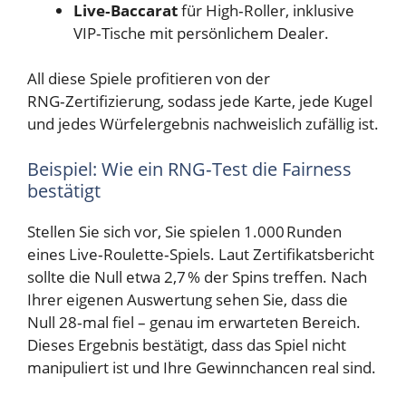
Live‑Baccarat
für High‑Roller, inklusive
VIP‑Tische mit persönlichem Dealer.
All diese Spiele profitieren von der
RNG‑Zertifizierung, sodass jede Karte, jede Kugel
und jedes Würfelergebnis nachweislich zufällig ist.
Beispiel: Wie ein RNG‑Test die Fairness
bestätigt
Stellen Sie sich vor, Sie spielen 1.000 Runden
eines Live‑Roulette‑Spiels. Laut Zertifikatsbericht
sollte die Null etwa 2,7 % der Spins treffen. Nach
Ihrer eigenen Auswertung sehen Sie, dass die
Null 28‑mal fiel – genau im erwarteten Bereich.
Dieses Ergebnis bestätigt, dass das Spiel nicht
manipuliert ist und Ihre Gewinnchancen real sind.