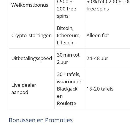
€500 +
50 % tot €200 + 10
Welkomstbonus
200 free
free spins
spins
Bitcoin,
Crypto‑stortingen
Ethereum,
Alleen fiat
Litecoin
30 min tot
Uitbetalingsspeed
24‑48 uur
2 uur
30+ tafels,
waaronder
Live dealer
Blackjack
15‑20 tafels
aanbod
en
Roulette
Bonussen en Promoties