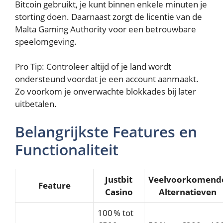
Bitcoin gebruikt, je kunt binnen enkele minuten je
storting doen. Daarnaast zorgt de licentie van de
Malta Gaming Authority voor een betrouwbare
speelomgeving.
Pro Tip: Controleer altijd of je land wordt
ondersteund voordat je een account aanmaakt.
Zo voorkom je onverwachte blokkades bij later
uitbetalen.
Belangrijkste Features en
Functionaliteit
Justbit
Veelvoorkomend
Feature
Casino
Alternatieven
100 % tot