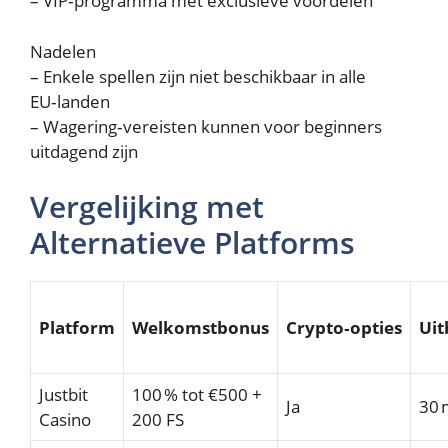
– VIP‑programma met exclusieve voordelen
Nadelen
– Enkele spellen zijn niet beschikbaar in alle
EU‑landen
– Wagering‑vereisten kunnen voor beginners
uitdagend zijn
Vergelijking met
Alternatieve Platforms
Platform
Welkomstbonus
Crypto‑opties
Uit
Justbit
100 % tot €500 +
Ja
30 
Casino
200 FS