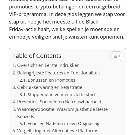
promoties, crypto‑betalingen en een uitgebreid
VIP‑programma. In deze gids leggen we stap voor
stap uit hoe je het meeste uit de Black
Friday‑actie haalt, welke spellen je moet spelen
en hoe je veilig en snel je winsten kunt opnemen.
Table of Contents
Overzicht en Eerste Indrukken
Belangrijkste Features en Functionaliteit
Bonussen en Promoties
Gebruikservaring en Registratie
Stappenplan voor een vlotte start
Prestaties, Snelheid en Betrouwbaarheid
Waardepropositie: Waarom Justbit de Beste
Keuze Is
Voor‑ en Nadelen in één Oogopslag
Vergelijking met Alternatieve Platforms