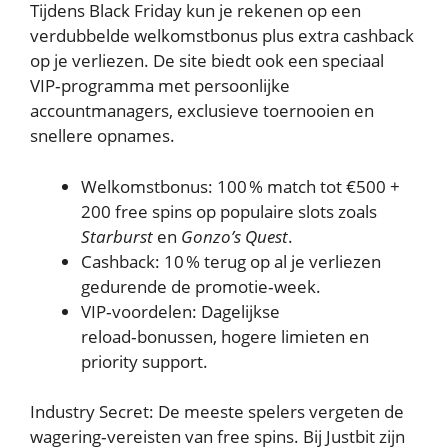
Tijdens Black Friday kun je rekenen op een
verdubbelde welkomstbonus plus extra cashback
op je verliezen. De site biedt ook een speciaal
VIP‑programma met persoonlijke
accountmanagers, exclusieve toernooien en
snellere opnames.
Welkomstbonus: 100 % match tot €500 +
200 free spins op populaire slots zoals
Starburst
en
Gonzo’s Quest
.
Cashback: 10 % terug op al je verliezen
gedurende de promotie‑week.
VIP‑voordelen: Dagelijkse
reload‑bonussen, hogere limieten en
priority support.
Industry Secret: De meeste spelers vergeten de
wagering‑vereisten van free spins. Bij Justbit zijn