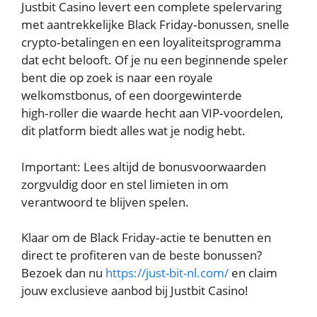
Justbit Casino levert een complete spelervaring
met aantrekkelijke Black Friday‑bonussen, snelle
crypto‑betalingen en een loyaliteitsprogramma
dat echt belooft. Of je nu een beginnende speler
bent die op zoek is naar een royale
welkomstbonus, of een doorgewinterde
high‑roller die waarde hecht aan VIP‑voordelen,
dit platform biedt alles wat je nodig hebt.
Important: Lees altijd de bonusvoorwaarden
zorgvuldig door en stel limieten in om
verantwoord te blijven spelen.
Klaar om de Black Friday‑actie te benutten en
direct te profiteren van de beste bonussen?
Bezoek dan nu
https://just-bit-nl.com/
en claim
jouw exclusieve aanbod bij Justbit Casino!