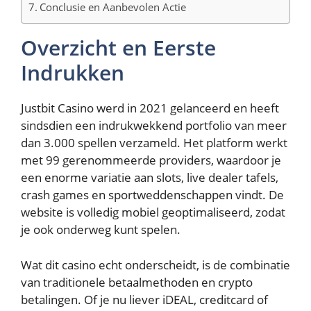
Conclusie en Aanbevolen Actie
Overzicht en Eerste
Indrukken
Justbit Casino werd in 2021 gelanceerd en heeft
sindsdien een indrukwekkend portfolio van meer
dan 3.000 spellen verzameld. Het platform werkt
met 99 gerenommeerde providers, waardoor je
een enorme variatie aan slots, live dealer tafels,
crash games en sportweddenschappen vindt. De
website is volledig mobiel geoptimaliseerd, zodat
je ook onderweg kunt spelen.
Wat dit casino echt onderscheidt, is de combinatie
van traditionele betaalmethoden en crypto
betalingen. Of je nu liever iDEAL, creditcard of