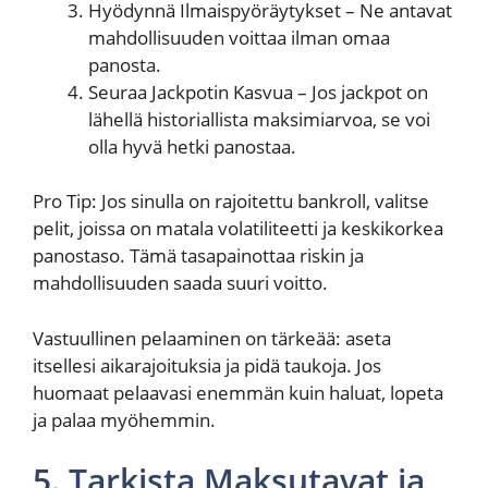
Hyödynnä Ilmaispyöräytykset – Ne antavat
mahdollisuuden voittaa ilman omaa
panosta.
Seuraa Jackpotin Kasvua – Jos jackpot on
lähellä historiallista maksimiarvoa, se voi
olla hyvä hetki panostaa.
Pro Tip: Jos sinulla on rajoitettu bankroll, valitse
pelit, joissa on matala volatiliteetti ja keskikorkea
panostaso. Tämä tasapainottaa riskin ja
mahdollisuuden saada suuri voitto.
Vastuullinen pelaaminen on tärkeää: aseta
itsellesi aikarajoituksia ja pidä taukoja. Jos
huomaat pelaavasi enemmän kuin haluat, lopeta
ja palaa myöhemmin.
5. Tarkista Maksutavat ja