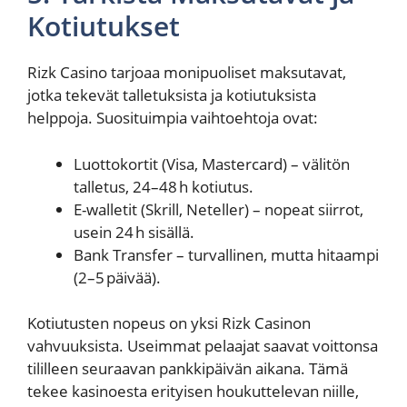
Kotiutukset
Rizk Casino tarjoaa monipuoliset maksutavat,
jotka tekevät talletuksista ja kotiutuksista
helppoja. Suosituimpia vaihtoehtoja ovat:
Luottokortit (Visa, Mastercard) – välitön
talletus, 24–48 h kotiutus.
E-walletit (Skrill, Neteller) – nopeat siirrot,
usein 24 h sisällä.
Bank Transfer – turvallinen, mutta hitaampi
(2–5 päivää).
Kotiutusten nopeus on yksi Rizk Casinon
vahvuuksista. Useimmat pelaajat saavat voittonsa
tililleen seuraavan pankkipäivän aikana. Tämä
tekee kasinoesta erityisen houkuttelevan niille,