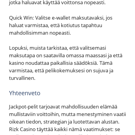
jotka haluavat käyttää voittonsa nopeasti.
Quick Win: Valitse e-wallet maksutavaksi, jos
haluat varmistaa, että kotiutus tapahtuu
mahdollisimman nopeasti.
Lopuksi, muista tarkistaa, että valitsemasi
maksutapa on saatavilla omassa maassasi ja että
kasino noudattaa paikallisia säädöksiä. Tämä
varmistaa, että pelikokemuksesi on sujuva ja
turvallinen.
Yhteenveto
Jackpot-pelit tarjoavat mahdollisuuden elämää
mullistaviin voittoihin, mutta menestyminen vaatii
oikean tiedon, strategian ja luotettavan alustan.
Rizk Casino täyttää kaikki nämä vaatimukset: se