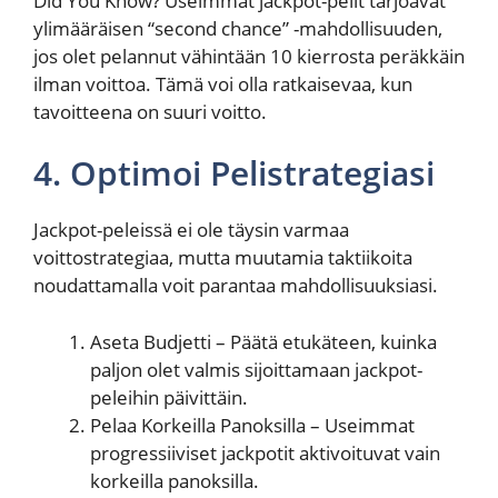
Did You Know? Useimmat jackpot-pelit tarjoavat
ylimääräisen “second chance” -mahdollisuuden,
jos olet pelannut vähintään 10 kierrosta peräkkäin
ilman voittoa. Tämä voi olla ratkaisevaa, kun
tavoitteena on suuri voitto.
4. Optimoi Pelistrategiasi
Jackpot-peleissä ei ole täysin varmaa
voittostrategiaa, mutta muutamia taktiikoita
noudattamalla voit parantaa mahdollisuuksiasi.
Aseta Budjetti – Päätä etukäteen, kuinka
paljon olet valmis sijoittamaan jackpot-
peleihin päivittäin.
Pelaa Korkeilla Panoksilla – Useimmat
progressiiviset jackpotit aktivoituvat vain
korkeilla panoksilla.