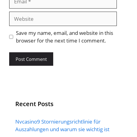
Website
Save my name, email, and website in this
browser for the next time I comment.
Recent Posts
Nvcasino9 Stornierungsrichtlinie für
Auszahlungen und warum sie wichtig ist