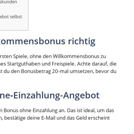
dskunden
ebot selbst
lkommensbonus richtig
 ersten Spiele, ohne den Willkommensbonus zu
ches Startguthaben und Freispiele. Achte darauf, die
t du den Bonusbetrag 20‑mal umsetzen, bevor du
hne‑Einzahlung-Angebot
en Bonus ohne Einzahlung an. Das ist ideal, um das
ch, bestätige deine E‑Mail und das Geld erscheint