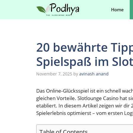
Skip
Home
to
content
20 bewährte Tip
Spielspaß im Slo
November 7, 2025
by
avinash anand
Das Online‑Glücksspiel ist ein schnell wac
gleichen Vorteile. Slotlounge Casino hat s
etabliert. In diesem Artikel zeigen wir di
Spielerlebnis optimierst – vom ersten Lo
Table of Contents