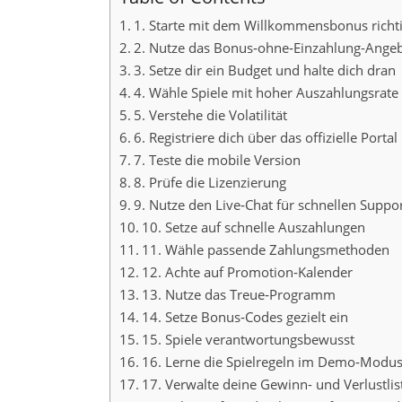
1. Starte mit dem Willkommensbonus richt
2. Nutze das Bonus‑ohne‑Einzahlung-Ange
3. Setze dir ein Budget und halte dich dran
4. Wähle Spiele mit hoher Auszahlungsrate 
5. Verstehe die Volatilität
6. Registriere dich über das offizielle Portal
7. Teste die mobile Version
8. Prüfe die Lizenzierung
9. Nutze den Live‑Chat für schnellen Suppo
10. Setze auf schnelle Auszahlungen
11. Wähle passende Zahlungsmethoden
12. Achte auf Promotion‑Kalender
13. Nutze das Treue‑Programm
14. Setze Bonus‑Codes gezielt ein
15. Spiele verantwortungsbewusst
16. Lerne die Spielregeln im Demo‑Modu
17. Verwalte deine Gewinn- und Verlustlis