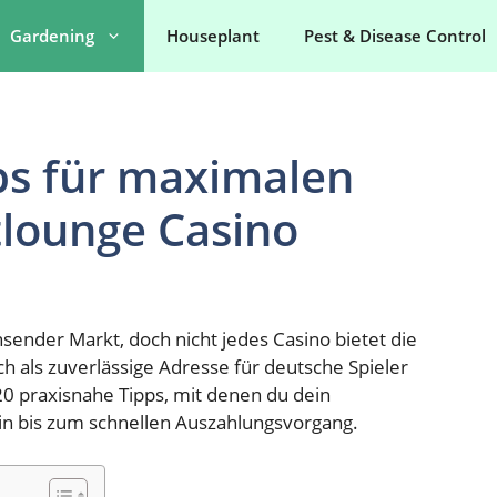
Gardening
Houseplant
Pest & Disease Control
ps für maximalen
tlounge Casino
hsender Markt, doch nicht jedes Casino bietet die
ich als zuverlässige Adresse für deutsche Spieler
r 20 praxisnahe Tipps, mit denen du dein
gin bis zum schnellen Auszahlungsvorgang.