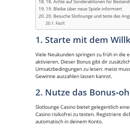
18. Achte auf Sonderaktionen für Bestan
19. Bleibe über neue Spiele informiert
20. Besuche Slotlounge und teste das Ang
Fazit
1. Starte mit dem Wil
Viele Neukunden springen zu früh in die
aktivieren. Dieser Bonus gibt dir zusätzli
Umsatzbedingungen zu lesen: meist muss
Gewinne auszahlen lassen kannst.
2. Nutze das Bonus‑o
Slotlounge Casino bietet gelegentlich ein
Casino risikofrei zu testen. Registriere di
automatisch in deinem Konto.