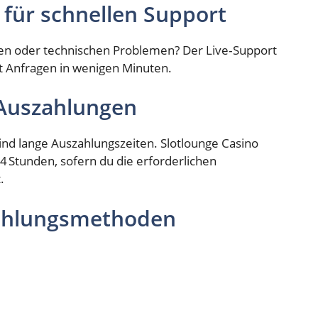
 für schnellen Support
en oder technischen Problemen? Der Live‑Support
t Anfragen in wenigen Minuten.
e Auszahlungen
sind lange Auszahlungszeiten. Slotlounge Casino
4 Stunden, sofern du die erforderlichen
.
Zahlungsmethoden