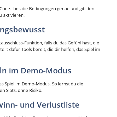
Code. Lies die Bedingungen genau und gib den
 aktivieren.
tungsbewusst
tausschluss‑Funktion, falls du das Gefühl hast, die
ellt dafür Tools bereit, die dir helfen, das Spiel im
geln im Demo‑Modus
das Spiel im Demo‑Modus. So lernst du die
n Slots, ohne Risiko.
inn- und Verlustliste