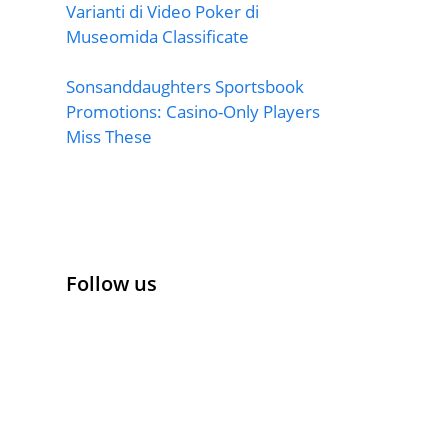
Varianti di Video Poker di
Museomida Classificate
Sonsanddaughters Sportsbook
Promotions: Casino-Only Players
Miss These
Follow us