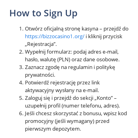
How to Sign Up
Otwórz oficjalną stronę kasyna – przejdź do
https://bizzocasino1.org/
i kliknij przycisk
„Rejestracja”.
Wypełnij formularz: podaj adres e-mail,
hasło, walutę (PLN) oraz dane osobowe.
Zaznacz zgodę na regulamin i politykę
prywatności.
Potwierdź rejestrację przez link
aktywacyjny wysłany na e-mail.
Zaloguj się i przejdź do sekcji „Konto” –
uzupełnij profil (numer telefonu, adres).
Jeśli chcesz skorzystać z bonusu, wpisz kod
promocyjny (jeśli wymagany) przed
pierwszym depozytem.