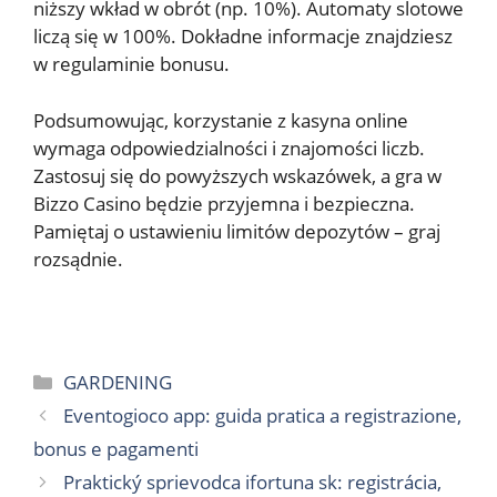
niższy wkład w obrót (np. 10%). Automaty slotowe
liczą się w 100%. Dokładne informacje znajdziesz
w regulaminie bonusu.
Podsumowując, korzystanie z kasyna online
wymaga odpowiedzialności i znajomości liczb.
Zastosuj się do powyższych wskazówek, a gra w
Bizzo Casino będzie przyjemna i bezpieczna.
Pamiętaj o ustawieniu limitów depozytów – graj
rozsądnie.
Categories
GARDENING
Eventogioco app: guida pratica a registrazione,
bonus e pagamenti
Praktický sprievodca ifortuna sk: registrácia,