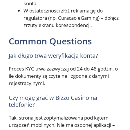
konta.
W ostateczności złóż reklamację do
regulatora (np. Curacao eGaming) – dołącz
zrzuty ekranu korespondencji.
Common Questions
Jak długo trwa weryfikacja konta?
Proces KYC trwa zazwyczaj od 24 do 48 godzin, o
ile dokumenty są czytelne i zgodne z danymi
rejestracyjnymi.
Czy mogę grać w Bizzo Casino na
telefonie?
Tak, strona jest zoptymalizowana pod kątem
urządzeń mobilnych. Nie ma osobnej aplikacji –