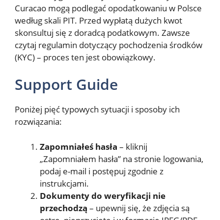
Curacao mogą podlegać opodatkowaniu w Polsce
według skali PIT. Przed wypłatą dużych kwot
skonsultuj się z doradcą podatkowym. Zawsze
czytaj regulamin dotyczący pochodzenia środków
(KYC) – proces ten jest obowiązkowy.
Support Guide
Poniżej pięć typowych sytuacji i sposoby ich
rozwiązania:
Zapomniałeś hasła
– kliknij
„Zapomniałem hasła” na stronie logowania,
podaj e-mail i postępuj zgodnie z
instrukcjami.
Dokumenty do weryfikacji nie
przechodzą
– upewnij się, że zdjęcia są