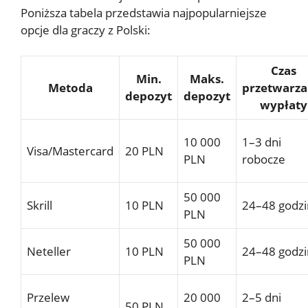
Poniższa tabela przedstawia najpopularniejsze
opcje dla graczy z Polski:
Czas
Min.
Maks.
Metoda
przetwarza
depozyt
depozyt
wypłaty
10 000
1–3 dni
Visa/Mastercard
20 PLN
PLN
robocze
50 000
Skrill
10 PLN
24–48 godzi
PLN
50 000
Neteller
10 PLN
24–48 godzi
PLN
Przelew
20 000
2–5 dni
50 PLN