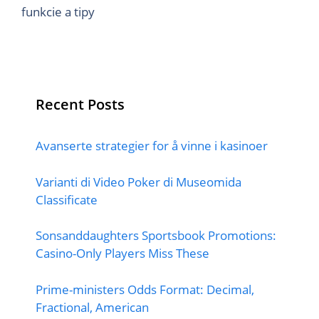
funkcie a tipy
Recent Posts
Avanserte strategier for å vinne i kasinoer
Varianti di Video Poker di Museomida
Classificate
Sonsanddaughters Sportsbook Promotions:
Casino-Only Players Miss These
Prime-ministers Odds Format: Decimal,
Fractional, American