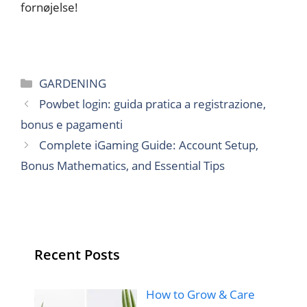
fornøjelse!
Categories
GARDENING
Powbet login: guida pratica a registrazione,
bonus e pagamenti
Complete iGaming Guide: Account Setup,
Bonus Mathematics, and Essential Tips
Recent Posts
How to Grow & Care