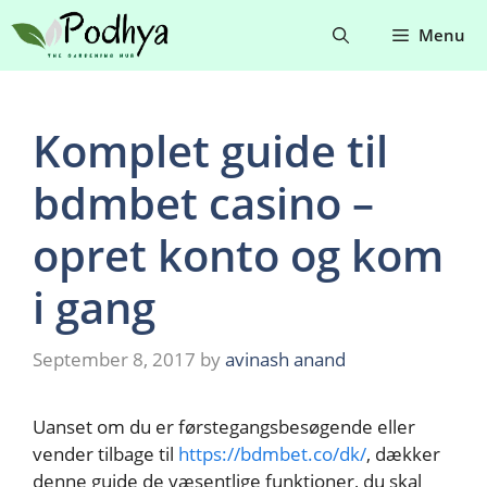
Skip
Menu
to
content
Komplet guide til
bdmbet casino –
opret konto og kom
i gang
September 8, 2017
by
avinash anand
Uanset om du er førstegangsbesøgende eller
vender tilbage til
https://bdmbet.co/dk/
, dækker
denne guide de væsentlige funktioner, du skal