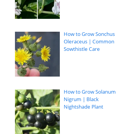
How to Grow Sonchus
Oleraceus | Common
Sowthistle Care
How to Grow Solanum
Nigrum | Black
Nightshade Plant