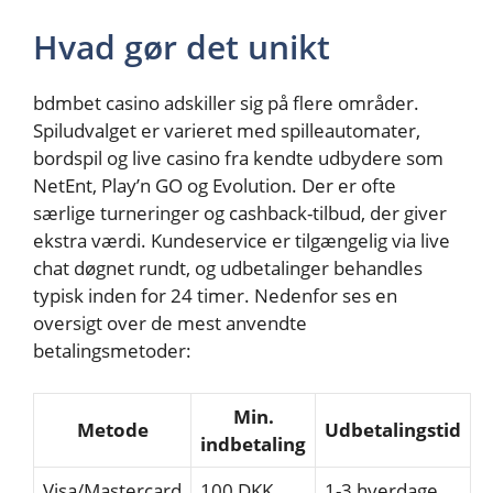
Hvad gør det unikt
bdmbet casino adskiller sig på flere områder.
Spiludvalget er varieret med spilleautomater,
bordspil og live casino fra kendte udbydere som
NetEnt, Play’n GO og Evolution. Der er ofte
særlige turneringer og cashback-tilbud, der giver
ekstra værdi. Kundeservice er tilgængelig via live
chat døgnet rundt, og udbetalinger behandles
typisk inden for 24 timer. Nedenfor ses en
oversigt over de mest anvendte
betalingsmetoder:
Min.
Metode
Udbetalingstid
indbetaling
Visa/Mastercard
100 DKK
1-3 hverdage