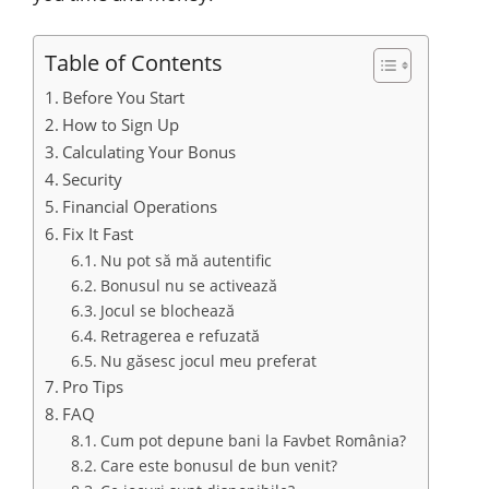
Table of Contents
Before You Start
How to Sign Up
Calculating Your Bonus
Security
Financial Operations
Fix It Fast
Nu pot să mă autentific
Bonusul nu se activează
Jocul se blochează
Retragerea e refuzată
Nu găsesc jocul meu preferat
Pro Tips
FAQ
Cum pot depune bani la Favbet România?
Care este bonusul de bun venit?