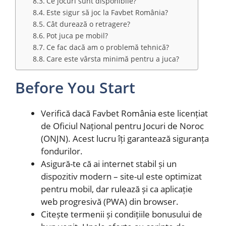
Ce jocuri sunt disponibile?
Este sigur să joc la Favbet România?
Cât durează o retragere?
Pot juca pe mobil?
Ce fac dacă am o problemă tehnică?
Care este vârsta minimă pentru a juca?
Before You Start
Verifică dacă Favbet România este licențiat
de Oficiul Național pentru Jocuri de Noroc
(ONJN). Acest lucru îți garantează siguranța
fondurilor.
Asigură-te că ai internet stabil și un
dispozitiv modern – site-ul este optimizat
pentru mobil, dar rulează și ca aplicație
web progresivă (PWA) din browser.
Citește termenii și condițiile bonusului de