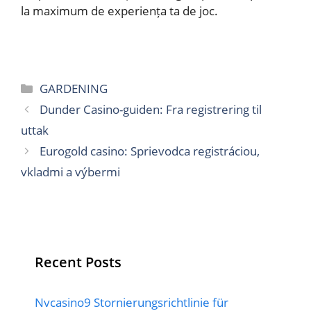
la maximum de experiența ta de joc.
Categories
GARDENING
Dunder Casino-guiden: Fra registrering til
uttak
Eurogold casino: Sprievodca registráciou,
vkladmi a výbermi
Recent Posts
Nvcasino9 Stornierungsrichtlinie für