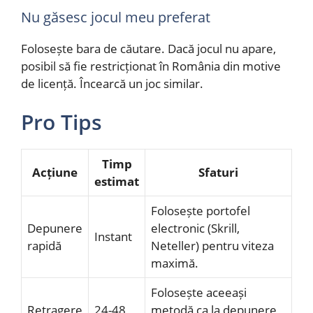
Nu găsesc jocul meu preferat
Folosește bara de căutare. Dacă jocul nu apare,
posibil să fie restricționat în România din motive
de licență. Încearcă un joc similar.
Pro Tips
Timp
Acțiune
Sfaturi
estimat
Folosește portofel
Depunere
electronic (Skrill,
Instant
rapidă
Neteller) pentru viteza
maximă.
Folosește aceeași
Retragere
24-48
metodă ca la depunere