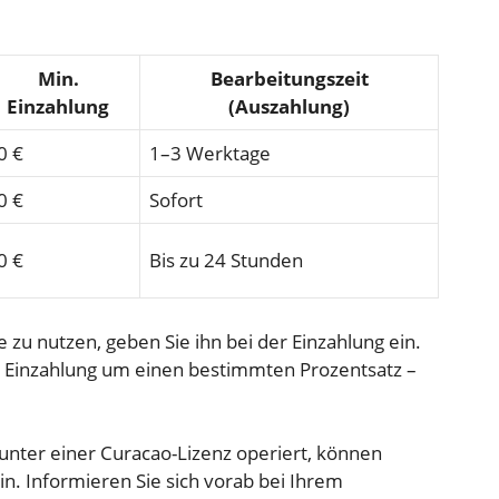
Min.
Bearbeitungszeit
Einzahlung
(Auszahlung)
0 €
1–3 Werktage
0 €
Sofort
0 €
Bis zu 24 Stunden
zu nutzen, geben Sie ihn bei der Einzahlung ein.
 Einzahlung um einen bestimmten Prozentsatz –
unter einer Curacao-Lizenz operiert, können
in. Informieren Sie sich vorab bei Ihrem