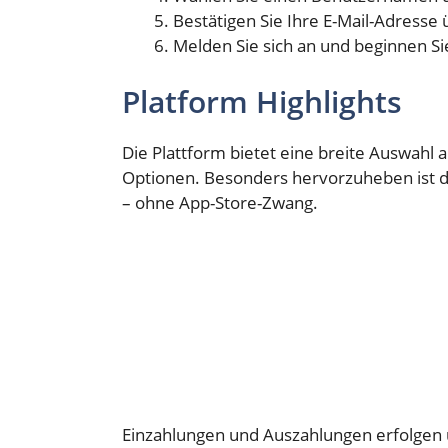
Bestätigen Sie Ihre E-Mail-Adresse 
Melden Sie sich an und beginnen Si
Platform Highlights
Die Plattform bietet eine breite Auswahl 
Optionen. Besonders hervorzuheben ist di
– ohne App-Store-Zwang.
Einzahlungen und Auszahlungen erfolgen