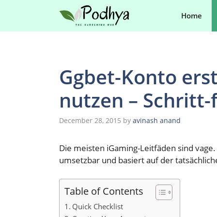
Skip
Home
to
content
Ggbet-Konto ers
nutzen – Schritt-
December 28, 2015
by
avinash anand
Die meisten iGaming-Leitfäden sind vage. Di
umsetzbar und basiert auf der tatsächlic
Table of Contents
Quick Checklist