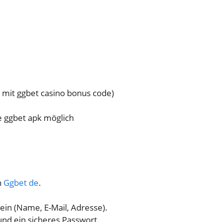
 mit ggbet casino bonus code)
e ggbet apk möglich
n
Ggbet de
.
ein (Name, E-Mail, Adresse).
nd ein sicheres Passwort.