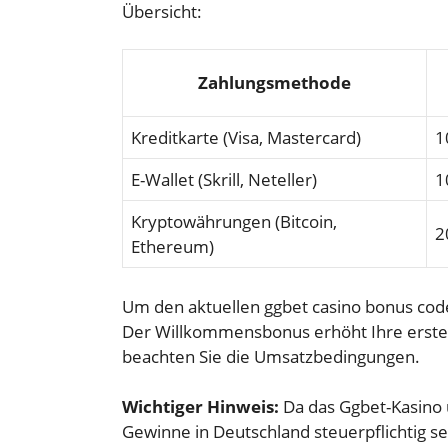
Übersicht:
Zahlungsmethode
Kreditkarte (Visa, Mastercard)
1
E-Wallet (Skrill, Neteller)
1
Kryptowährungen (Bitcoin,
2
Ethereum)
Um den aktuellen ggbet casino bonus code 
Der Willkommensbonus erhöht Ihre erste
beachten Sie die Umsatzbedingungen.
Wichtiger Hinweis:
Da das Ggbet-Kasino 
Gewinne in Deutschland steuerpflichtig se