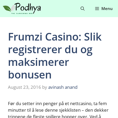
Skip
Menu
to
content
Frumzi Casino: Slik
registrerer du og
maksimerer
bonusen
August 23, 2016
by
avinash anand
Før du setter inn penger på et nettcasino, ta fem
minutter til å lese denne sjekklisten – den dekker
trinnene de fleste spillere hopper over. Ved å