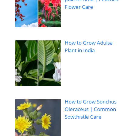
Flower Care
How to Grow Adulsa
Plant in India
How to Grow Sonchus
Oleraceus | Common
Sowthistle Care