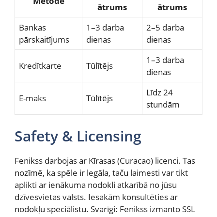
Metode
ātrums
ātrums
Bankas
1–3 darba
2–5 darba
pārskaitījums
dienas
dienas
1–3 darba
Kredītkarte
Tūlītējs
dienas
Līdz 24
E-maks
Tūlītējs
stundām
Safety & Licensing
Fenikss darbojas ar Kīrasas (Curacao) licenci. Tas
nozīmē, ka spēle ir legāla, taču laimesti var tikt
aplikti ar ienākuma nodokli atkarībā no jūsu
dzīvesvietas valsts. Iesakām konsultēties ar
nodokļu speciālistu. Svarīgi: Fenikss izmanto SSL