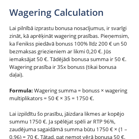
Wagering Calculation
Lai pilnībā izprastu bonusa nosacījumus, ir svarīgi
zināt, kā aprēķināt wagering prasības. Pieņemsim,
ka Fenikss piedāvā bonuss 100% līdz 200 € un 50
bezmaksas griezieniem ar likmi 0,20 €. Jūs
iemaksājat 50 €. Tādējādi bonusa summa ir 50 €.
Wagering prasība ir 35x bonuss (tikai bonusa
daļai).
Formula:
Wagering summa = bonuss × wagering
multiplikators = 50 € × 35 = 1750 €.
Lai izpildītu šo prasību, jāizdara likmes ar kopējo
summu 1750 €. Ja spēlējat spēli ar RTP 96%,
zaudējuma sagaidāmā summa būtu 1750 € × (1 –
0,96) = 70 €. Tātad, pat ņemot vērā bonusa 50 €,