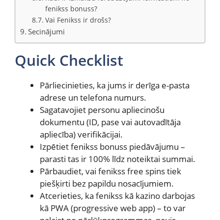
fenikss bonuss?
Vai Fenikss ir drošs?
Secinājumi
Quick Checklist
Pārliecinieties, ka jums ir derīga e-pasta
adrese un telefona numurs.
Sagatavojiet personu apliecinošu
dokumentu (ID, pase vai autovadītāja
apliecība) verifikācijai.
Izpētiet fenikss bonuss piedāvājumu –
parasti tas ir 100% līdz noteiktai summai.
Pārbaudiet, vai fenikss free spins tiek
piešķirti bez papildu nosacījumiem.
Atcerieties, ka fenikss kā kazino darbojas
kā PWA (progressive web app) – to var