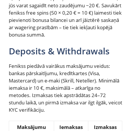
jūs varat sagaidīt neto zaudējumu ~20 €. Savukārt
fenikss free spins (50 × 0,20 € = 10 €) laimesti tiek
pievienoti bonusa bilancei un arī jāiztērē saskaņā
ar wagering prasībām – tie tiek iekļauti kopējā
bonusa summā.
Deposits & Withdrawals
Fenikss piedāvā vairākus maksājumu veidus:
bankas pārskaitījumu, kredītkartes (Visa,
Mastercard) un e-maki (Skrill, Neteller). Minimālā
iemaksa ir 10 €, maksimālā – atkarīga no
metodes. Izmaksas tiek apstrādātas 24–72
stundu laikā, un pirmā izmaksa var ilgt ilgāk, veicot
KYC verifikāciju.
Maksājumu
Iemaksas
Izmaksas