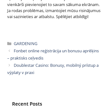
vienkārši pievienojiet to savam sākuma ekrānam.
Ja rodas problēmas, izmantojiet mūsu risinājumus
vai sazinieties ar atbalstu. Spēlējiet atbildīgi!
Categories
GARDENING
Fonbet online reģistrācija un bonusu aprēķins
– praktisks ceļvedis
Doublestar Casino: Bonusy, mobilný prístup a
výplaty v praxi
Recent Posts