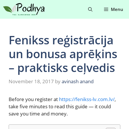
Skip
Menu
to
content
Fenikss reģistrācija
un bonusa aprēķins
– praktisks ceļvedis
November 18, 2017
by
avinash anand
Before you register at
https://fenikss-lv.com.lv/
,
take five minutes to read this guide — it could
save you time and money.