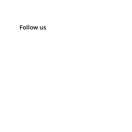
Follow us