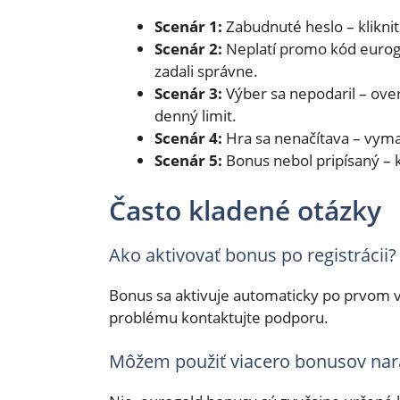
Scenár 1:
Zabudnuté heslo – kliknit
Scenár 2:
Neplatí promo kód eurogold
zadali správne.
Scenár 3:
Výber sa nepodaril – over
denný limit.
Scenár 4:
Hra sa nenačítava – vymaž
Scenár 5:
Bonus nebol pripísaný – k
Často kladené otázky
Ako aktivovať bonus po registrácii?
Bonus sa aktivuje automaticky po prvom v
problému kontaktujte podporu.
Môžem použiť viacero bonusov nar