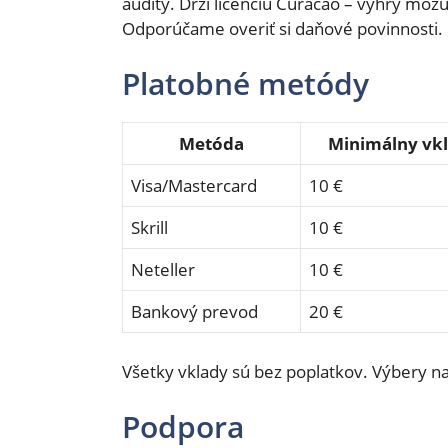
audity. Drží licenciu Curacao – výhry môžu 
Odporúčame overiť si daňové povinnosti.
Platobné metódy
Metóda
Minimálny vk
Visa/Mastercard
10 €
Skrill
10 €
Neteller
10 €
Bankový prevod
20 €
Všetky vklady sú bez poplatkov. Výbery n
Podpora