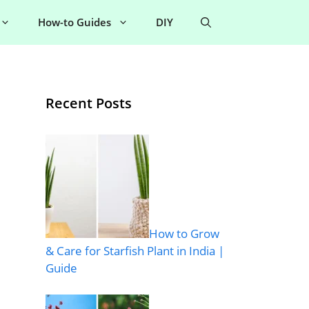
How-to Guides
DIY
Recent Posts
How to Grow
& Care for Starfish Plant in India |
Guide