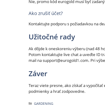
Nie, promo kód eurogold musí byť zadaný po
Ako zrušiť účet?
Kontaktujte podporu s požiadavkou na deak
Užitočné rady
Ak dôjde k oneskoreniu výberu (nad 48 hod
Potom kontaktujte live chat a uveďte ID t
mail na support@eurogold1.com. Pri výber
Záver
Teraz viete presne, ako získať a vypočítať
podmienky a hrať zodpovedne.
Categories
GARDENING