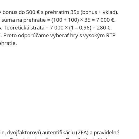
 bonus do 500 € s prehratím 35x (bonus + vklad).
á suma na prehratie = (100 + 100) × 35 = 7 000 €.
Teoretická strata = 7 000 × (1 – 0,96) = 280 €.
0 €. Preto odporúčame vyberať hry s vysokým RTP
ehratie.
e, dvojfaktorovú autentifikáciu (2FA) a pravidelné