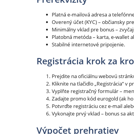
Platná e-mailová adresa a telefónne
Overený účet (KYC) – občiansky pre
Minimálny vklad pre bonus – zvyčaj
Platobná metóda – karta, e-wallet 
Stabilné internetové pripojenie.
Registrácia krok za k
Prejdite na oficiálnu webovú strán
Kliknite na tlačidlo „Registrácia“ 
Vyplňte registračný formulár – meno
Zadajte promo kód eurogold (ak ho 
Potvrďte registráciu cez e-mail ale
Vykonajte prvý vklad – bonus sa ak
Výpočet prehratiev