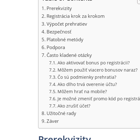
Prerekvizity
Registrácia krok za krokom
Výpočet prehratiev
Bezpečnosť
Platobné metódy
Podpora
Často kladené otázky
Ako aktivovať bonus po registrácii?
Môžem použiť viacero bonusov naraz?
Čo sú podmienky prehratia?
Ako dlho trvá overenie účtu?
Môžem hrať na mobile?
Je možné zmeniť promo kód po registrá
Ako zrušiť účet?
Užitočné rady
Záver
Prerekvizity