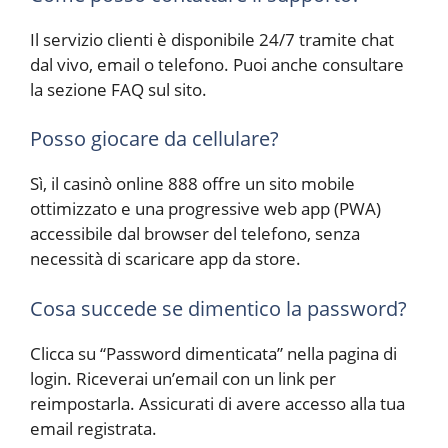
Il servizio clienti è disponibile 24/7 tramite chat
dal vivo, email o telefono. Puoi anche consultare
la sezione FAQ sul sito.
Posso giocare da cellulare?
Sì, il casinò online 888 offre un sito mobile
ottimizzato e una progressive web app (PWA)
accessibile dal browser del telefono, senza
necessità di scaricare app da store.
Cosa succede se dimentico la password?
Clicca su “Password dimenticata” nella pagina di
login. Riceverai un’email con un link per
reimpostarla. Assicurati di avere accesso alla tua
email registrata.