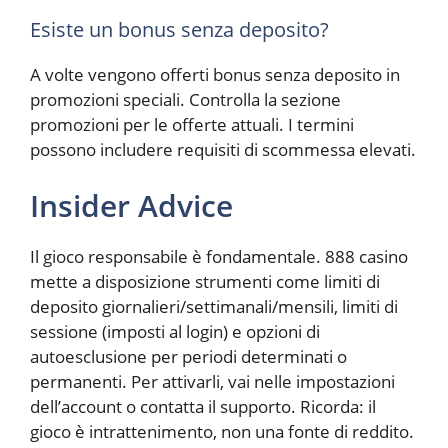
Esiste un bonus senza deposito?
A volte vengono offerti bonus senza deposito in
promozioni speciali. Controlla la sezione
promozioni per le offerte attuali. I termini
possono includere requisiti di scommessa elevati.
Insider Advice
Il gioco responsabile è fondamentale. 888 casino
mette a disposizione strumenti come limiti di
deposito giornalieri/settimanali/mensili, limiti di
sessione (imposti al login) e opzioni di
autoesclusione per periodi determinati o
permanenti. Per attivarli, vai nelle impostazioni
dell’account o contatta il supporto. Ricorda: il
gioco è intrattenimento, non una fonte di reddito.