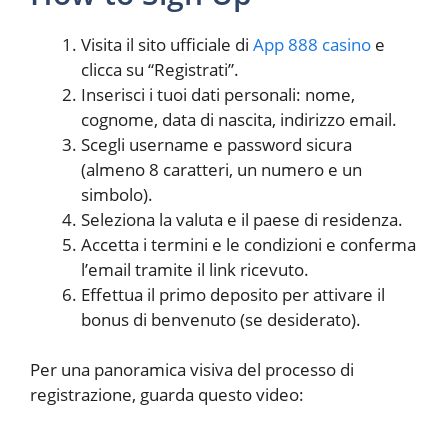
Visita il sito ufficiale di
App 888 casino
e
clicca su “Registrati”.
Inserisci i tuoi dati personali: nome,
cognome, data di nascita, indirizzo email.
Scegli username e password sicura
(almeno 8 caratteri, un numero e un
simbolo).
Seleziona la valuta e il paese di residenza.
Accetta i termini e le condizioni e conferma
l’email tramite il link ricevuto.
Effettua il primo deposito per attivare il
bonus di benvenuto (se desiderato).
Per una panoramica visiva del processo di
registrazione, guarda questo video: