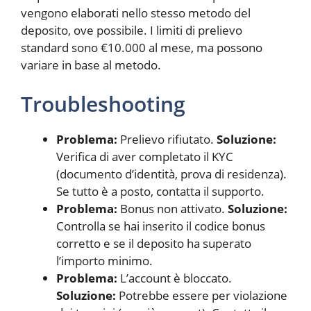
vengono elaborati nello stesso metodo del
deposito, ove possibile. I limiti di prelievo
standard sono €10.000 al mese, ma possono
variare in base al metodo.
Troubleshooting
Problema:
Prelievo rifiutato.
Soluzione:
Verifica di aver completato il KYC
(documento d’identità, prova di residenza).
Se tutto è a posto, contatta il supporto.
Problema:
Bonus non attivato.
Soluzione:
Controlla se hai inserito il codice bonus
corretto e se il deposito ha superato
l’importo minimo.
Problema:
L’account è bloccato.
Soluzione:
Potrebbe essere per violazione