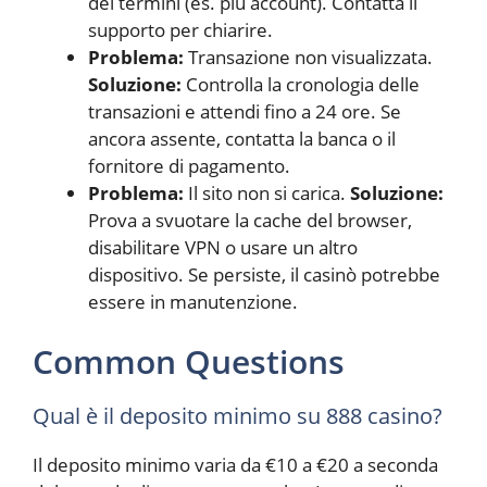
dei termini (es. più account). Contatta il
supporto per chiarire.
Problema:
Transazione non visualizzata.
Soluzione:
Controlla la cronologia delle
transazioni e attendi fino a 24 ore. Se
ancora assente, contatta la banca o il
fornitore di pagamento.
Problema:
Il sito non si carica.
Soluzione:
Prova a svuotare la cache del browser,
disabilitare VPN o usare un altro
dispositivo. Se persiste, il casinò potrebbe
essere in manutenzione.
Common Questions
Qual è il deposito minimo su 888 casino?
Il deposito minimo varia da €10 a €20 a seconda