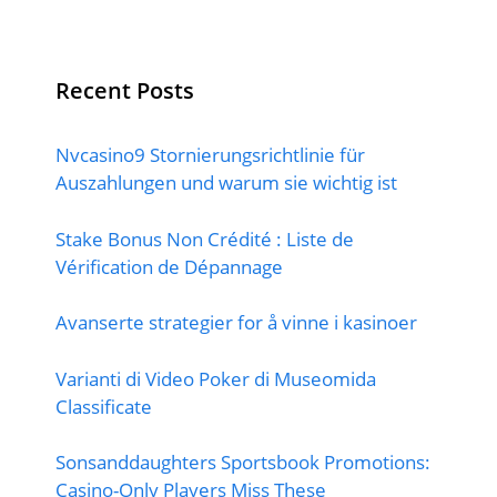
Recent Posts
Nvcasino9 Stornierungsrichtlinie für
Auszahlungen und warum sie wichtig ist
Stake Bonus Non Crédité : Liste de
Vérification de Dépannage
Avanserte strategier for å vinne i kasinoer
Varianti di Video Poker di Museomida
Classificate
Sonsanddaughters Sportsbook Promotions:
Casino-Only Players Miss These