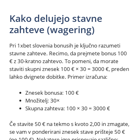
Kako delujejo stavne
zahteve (wagering)
Pri 1xbet slovenia bonusih je ključno razumeti
stavne zahteve. Recimo, da prejmete bonus 100
€ z 30-kratno zahtevo. To pomeni, da morate
staviti skupni znesek 100 € × 30 = 3000 €, preden
lahko dvignete dobitke. Primer izračuna:
Znesek bonusa: 100 €
Množitelj: 30×
Skupna zahteva: 100 × 30 = 3000 €
Če stavite 50 € na tekmo s kvoto 2,00 in zmagate,
se vam v ponderirani znesek stave prišteje 50 €
(ne 100 €). Nekatere igre prispevajo različno: