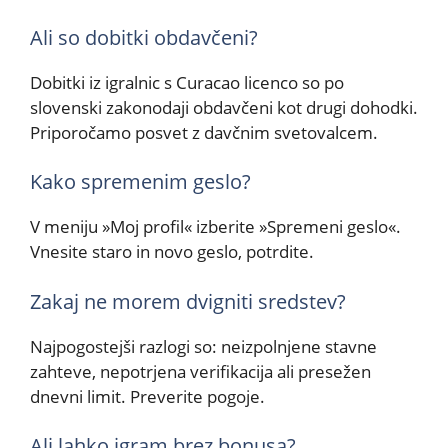
Ali so dobitki obdavčeni?
Dobitki iz igralnic s Curacao licenco so po
slovenski zakonodaji obdavčeni kot drugi dohodki.
Priporočamo posvet z davčnim svetovalcem.
Kako spremenim geslo?
V meniju »Moj profil« izberite »Spremeni geslo«.
Vnesite staro in novo geslo, potrdite.
Zakaj ne morem dvigniti sredstev?
Najpogostejši razlogi so: neizpolnjene stavne
zahteve, nepotrjena verifikacija ali presežen
dnevni limit. Preverite pogoje.
Ali lahko igram brez bonusa?