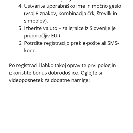
Ustvarite uporabniško ime in močno geslo
(vsaj 8 znakov, kombinacija črk, številk in
simbolov).
Izberite valuto – za igralce iz Slovenije je
priporočljiv EUR.
Potrdite registracijo prek e-pošte ali SMS-
kode.
Po registraciji lahko takoj opravite prvi polog in
izkoristite bonus dobrodošlice. Oglejte si
videoposnetek za dodatne namige: