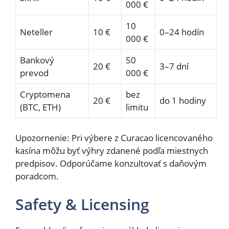
000 €
10
Neteller
10 €
0–24 hodín
000 €
Bankový
50
20 €
3–7 dní
prevod
000 €
Cryptomena
bez
20 €
do 1 hodiny
(BTC, ETH)
limitu
Upozornenie: Pri výbere z Curacao licencovaného
kasína môžu byť výhry zdanené podľa miestnych
predpisov. Odporúčame konzultovať s daňovým
poradcom.
Safety & Licensing