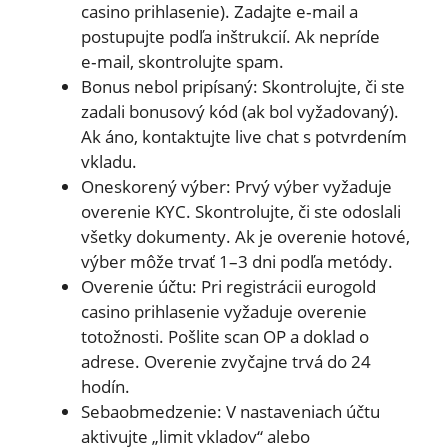
casino prihlasenie). Zadajte e‑mail a
postupujte podľa inštrukcií. Ak nepríde
e‑mail, skontrolujte spam.
Bonus nebol pripísaný: Skontrolujte, či ste
zadali bonusový kód (ak bol vyžadovaný).
Ak áno, kontaktujte live chat s potvrdením
vkladu.
Oneskorený výber: Prvý výber vyžaduje
overenie KYC. Skontrolujte, či ste odoslali
všetky dokumenty. Ak je overenie hotové,
výber môže trvať 1–3 dni podľa metódy.
Overenie účtu: Pri registrácii eurogold
casino prihlasenie vyžaduje overenie
totožnosti. Pošlite scan OP a doklad o
adrese. Overenie zvyčajne trvá do 24
hodín.
Sebaobmedzenie: V nastaveniach účtu
aktivujte „limit vkladov“ alebo