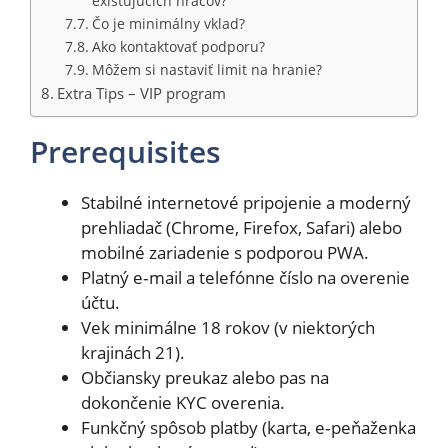
existujúcich hráčov?
Čo je minimálny vklad?
Ako kontaktovať podporu?
Môžem si nastaviť limit na hranie?
Extra Tips – VIP program
Prerequisites
Stabilné internetové pripojenie a moderný
prehliadač (Chrome, Firefox, Safari) alebo
mobilné zariadenie s podporou PWA.
Platný e‑mail a telefónne číslo na overenie
účtu.
Vek minimálne 18 rokov (v niektorých
krajinách 21).
Občiansky preukaz alebo pas na
dokončenie KYC overenia.
Funkčný spôsob platby (karta, e‑peňaženka