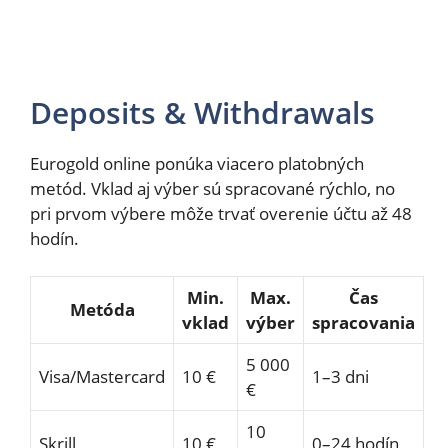
Deposits & Withdrawals
Eurogold online ponúka viacero platobných
metód. Vklad aj výber sú spracované rýchlo, no
pri prvom výbere môže trvať overenie účtu až 48
hodín.
Min.
Max.
Čas
Metóda
vklad
výber
spracovania
5 000
Visa/Mastercard
10 €
1–3 dni
€
10
Skrill
10 €
0–24 hodín