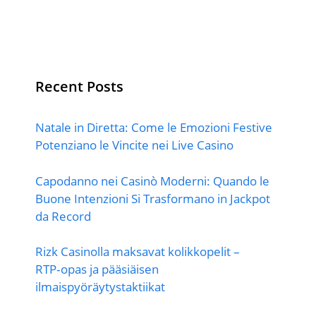
Recent Posts
Natale in Diretta: Come le Emozioni Festive
Potenziano le Vincite nei Live Casino
Capodanno nei Casinò Moderni: Quando le
Buone Intenzioni Si Trasformano in Jackpot
da Record
Rizk Casinolla maksavat kolikkopelit –
RTP‑opas ja pääsiäisen
ilmaispyöräytystaktiikat